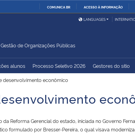
COMUNICA BR
ACESSO À INFORMAÇÃO
Ministério da Defesa
Ministério das Relações
Mini
IR
LANGUAGES
INTERNATI
Exteriores
PARA
O
Ministério da Cidadania
Ministério da Saúde
Mini
CONTEÚDO
estão de Organizações Públicas
ções alunos
Processo Seletivo 2026
Gestores do sítio
Ministério do
Controladoria-Geral da
Mini
Desenvolvimento Regional
União
Famí
 e desenvolvimento econômico
Hum
 desenvolvimento econ
Advocacia-Geral da União
Banco Central do Brasil
Plan
acto da Reforma Gerencial do estado, iniciada no Governo Fe
ítico formulado por Bresser-Pereira, o qual visava moderniz