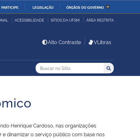
PARTICIPE
LEGISLAÇÃO
ÓRGÃOS DO GOVERNO
stério da Economia
Ministério da Infraestrutura
ONAL
ACESSIBILIDADE
SÍTIOS DA UFSM
ÁREA RESTRITA
stério de Minas e Energia
Ministério da Ciência,
Alto Contraste
VLibras
Tecnologia, Inovações e
Comunicações
Buscar no no Sítio
Busca
Busca:
Buscar
stério da Mulher, da
Secretaria-Geral
lia e dos Direitos
anos
ômico
alto
rnando Henrique Cardoso, nas organizações
ar e dinamizar o serviço público com base nos