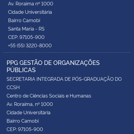
Av. Roraima nº 1000
Cidade Universitária
Secretaria-Geral
Bairro Camobi
Santa Maria - RS
Secretaria de Governo
CEP: 97105-900
+55 (55) 3220-8000
Gabinete de Segurança Institucional
PPG GESTÃO DE ORGANIZAÇÕES
Advocacia-Geral da União
PÚBLICAS
Banco Central do Brasil
SECRETARIA INTEGRADA DE PÓS-GRADUAÇÃO DO
CCSH
Planalto
Centro de Ciências Sociais e Humanas
Av. Roraima, nº 1000
Cidade Universitária
Bairro Camobi
CEP: 97105-900