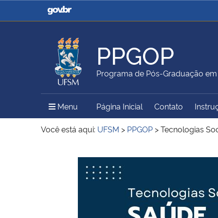
Casa Civil
Ministério da Justiça e
Segurança Pública
PPGOP
Ministério da Agricultura,
Ministério da Educação
Programa de Pós-Graduação em G
Pecuária e Abastecimento
Menu Principal do Sítio
Menu
Página Inicial
Contato
Instru
Ministério do Meio Ambiente
Ministério do Turismo
Você está aqui:
UFSM
>
PPGOP
>
Tecnologias Soc
Início do conteúdo
Secretaria de Governo
Gabinete de Segurança
Institucional