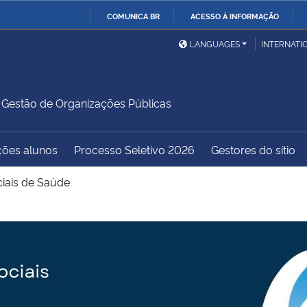
COMUNICA BR
ACESSO À INFORMAÇÃO
Ministério da Defesa
Ministério das Relações
Mini
IR
LANGUAGES
INTERNATI
Exteriores
PARA
O
Ministério da Cidadania
Ministério da Saúde
Mini
CONTEÚDO
estão de Organizações Públicas
ções alunos
Processo Seletivo 2026
Gestores do sítio
Ministério do
Controladoria-Geral da
Mini
Desenvolvimento Regional
União
Famí
iais de Saúde
Hum
Advocacia-Geral da União
Banco Central do Brasil
Plan