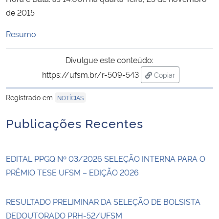
de 2015
Secretaria-Geral
Resumo
Secretaria de Governo
Divulgue este conteúdo:
https://ufsm.br/r-509-543
Copiar
Gabinete de Segurança Institucional
para área de trans
Registrado em
NOTÍCIAS
Advocacia-Geral da União
Publicações Recentes
Banco Central do Brasil
Planalto
EDITAL PPGQ Nº 03/2026 SELEÇÃO INTERNA PARA O
PRÊMIO TESE UFSM – EDIÇÃO 2026
RESULTADO PRELIMINAR DA SELEÇÃO DE BOLSISTA
DEDOUTORADO PRH-52/UFSM