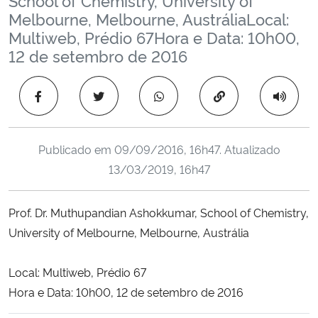
Ministério da Cidadania
Melbourne, Melbourne, AustráliaLocal:
Multiweb, Prédio 67Hora e Data: 10h00,
Ministério da Saúde
12 de setembro de 2016
Ministério de Minas e Energia
Copiar para área 
Ministério da Ciência, Tecnologia, Inovações e Comunicações
Publicado em
09/09/2016, 16h47
. Atualizado
Ministério do Meio Ambiente
13/03/2019, 16h47
Ministério do Turismo
Prof. Dr. Muthupandian Ashokkumar, School of Chemistry,
University of Melbourne, Melbourne, Austrália
Ministério do Desenvolvimento Regional
Local: Multiweb, Prédio 67
Controladoria-Geral da União
Hora e Data: 10h00, 12 de setembro de 2016
Ministério da Mulher, da Família e dos Direitos Humanos