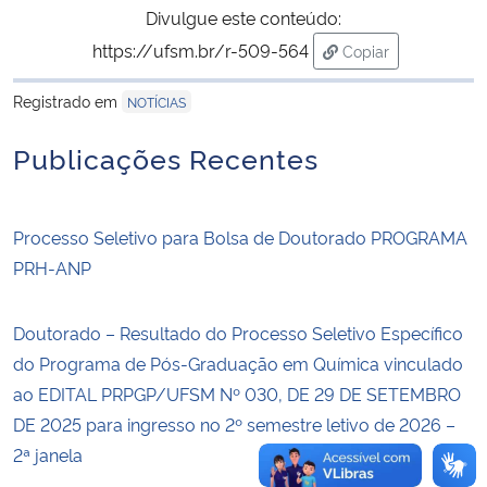
Divulgue este conteúdo:
https://ufsm.br/r-509-564
Copiar
Secretaria-Geral
para área de trans
Registrado em
NOTÍCIAS
Secretaria de Governo
Publicações Recentes
Gabinete de Segurança Institucional
Advocacia-Geral da União
Processo Seletivo para Bolsa de Doutorado PROGRAMA
PRH-ANP
Banco Central do Brasil
Doutorado – Resultado do Processo Seletivo Específico
Planalto
do Programa de Pós-Graduação em Química vinculado
ao EDITAL PRPGP/UFSM Nº 030, DE 29 DE SETEMBRO
DE 2025 para ingresso no 2º semestre letivo de 2026 –
2ª janela