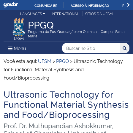
COMUNICA BR
ACESSO À INFORMAÇÃO
PARTI
Casa Civil
LANGUAGES
INTERNATIONAL
SÍTIOS DA UFSM
IR
PPGQ
PARA
Ministério da Justiça e Segurança Pública
O
Programa de Pós-Graduação em Química – Campus Santa
Maria
CONTEÚDO
Ministério da Defesa
Buscar no no Sítio
Busca
Busca:
Menu Principal do Sítio
Menu
Busc
Ministério das Relações Exteriores
Você está aqui:
UFSM
>
PPGQ
>
Ultrasonic Technology
for Functional Material Synthesis and
Ministério da Economia
Food/Bioprocessing
Ultrasonic Technology for
Ministério da Infraestrutura
Início do conteúdo
Functional Material Synthesis
Ministério da Agricultura, Pecuária e Abastecimento
and Food/Bioprocessing
Ministério da Educação
Prof. Dr. Muthupandian Ashokkumar,
School of Chemistry, University of