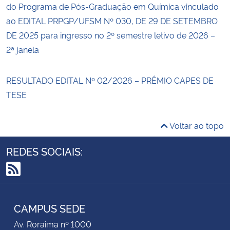
do Programa de Pós-Graduação em Química vinculado
ao EDITAL PRPGP/UFSM Nº 030, DE 29 DE SETEMBRO
DE 2025 para ingresso no 2º semestre letivo de 2026 –
2ª janela
RESULTADO EDITAL Nº 02/2026 – PRÊMIO CAPES DE
TESE
Voltar ao topo
REDES SOCIAIS:
RSS
CAMPUS SEDE
Av. Roraima nº 1000