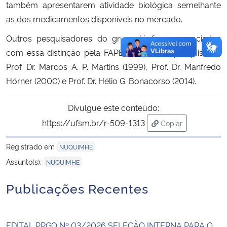
também apresentarem atividade biológica semelhante
as dos medicamentos disponíveis no mercado.
Outros pesquisadores do grupo já foram agraciados
com essa distinção pela FAPERGS, com o pesquisador
Prof. Dr. Marcos A. P. Martins (1999), Prof. Dr. Manfredo
Hörner (2000) e Prof. Dr. Hélio G. Bonacorso (2014).
Divulgue este conteúdo:
https://ufsm.br/r-509-1313
Copiar
para área de tran
Registrado em
NUQUIMHE
Assunto(s):
NUQUIMHE
Publicações Recentes
EDITAL PPGQ Nº 03/2026 SELEÇÃO INTERNA PARA O