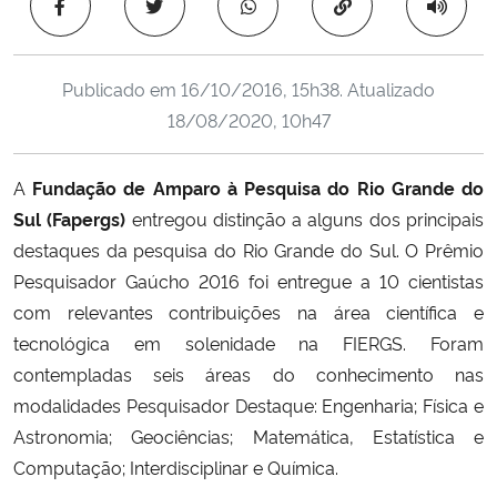
Copiar para área 
Ministério da Cidadania
Ministério da Saúde
Publicado em
16/10/2016, 15h38
. Atualizado
18/08/2020, 10h47
Ministério de Minas e Energia
A
Fundação de Amparo à Pesquisa do Rio Grande do
Ministério da Ciência, Tecnologia, Inovações e Comunicações
Sul (Fapergs)
entregou distinção a alguns dos principais
destaques da pesquisa do Rio Grande do Sul. O Prêmio
Ministério do Meio Ambiente
Pesquisador Gaúcho 2016 foi entregue a 10 cientistas
com relevantes contribuições na área científica e
Ministério do Turismo
tecnológica em solenidade na FIERGS. Foram
contempladas seis áreas do conhecimento nas
Ministério do Desenvolvimento Regional
modalidades Pesquisador Destaque: Engenharia; Física e
Controladoria-Geral da União
Astronomia; Geociências; Matemática, Estatística e
Computação; Interdisciplinar e Química.
Ministério da Mulher, da Família e dos Direitos Humanos