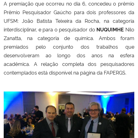
A premiação que ocorreu no dia 6, concedeu o prêmio
Prêmio Pesquisador Gaúcho
para dois professores da
Secretaria-Geral
UFSM: João Batista Teixeira da Rocha, na categoria
interdisciplinar, e para o pesquisador do
NUQUIMHE
Nilo
Secretaria de Governo
Zanatta, na categoria de química. Ambos foram
premiados pelo conjunto dos trabalhos que
Gabinete de Segurança Institucional
desenvolveram ao longo dos anos na esfera
acadêmica.
A relação completa dos pesquisadores
Advocacia-Geral da União
contemplados está disponível na página da FAPERGS.
Banco Central do Brasil
Planalto