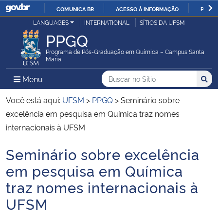
COMUNICA BR
ACESSO À INFORMAÇÃO
PARTI
Casa Civil
LANGUAGES
INTERNATIONAL
SÍTIOS DA UFSM
IR
PPGQ
PARA
Ministério da Justiça e Segurança Pública
O
Programa de Pós-Graduação em Química – Campus Santa
Maria
CONTEÚDO
Ministério da Defesa
Buscar no no Sítio
Busca
Busca:
Menu Principal do Sítio
Menu
Busc
Ministério das Relações Exteriores
Você está aqui:
UFSM
>
PPGQ
>
Seminário sobre
excelência em pesquisa em Química traz nomes
Ministério da Economia
internacionais à UFSM
Seminário sobre excelência
Ministério da Infraestrutura
Início do conteúdo
em pesquisa em Química
Ministério da Agricultura, Pecuária e Abastecimento
traz nomes internacionais à
UFSM
Ministério da Educação