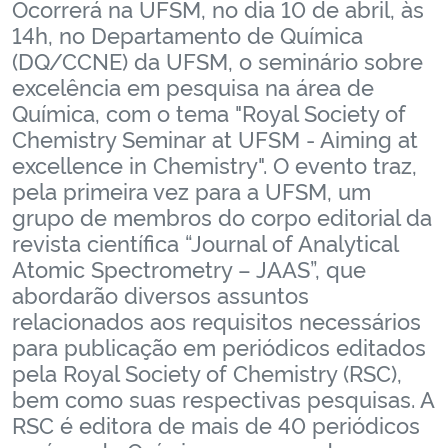
Ocorrerá na UFSM, no dia 10 de abril, às
Ministério da Cidadania
14h, no Departamento de Química
(DQ/CCNE) da UFSM, o seminário sobre
Ministério da Saúde
excelência em pesquisa na área de
Química, com o tema "Royal Society of
Ministério de Minas e Energia
Chemistry Seminar at UFSM - Aiming at
excellence in Chemistry". O evento traz,
Ministério da Ciência, Tecnologia, Inovações e Comunicações
pela primeira vez para a UFSM, um
grupo de membros do corpo editorial da
Ministério do Meio Ambiente
revista científica “Journal of Analytical
Atomic Spectrometry – JAAS”, que
Ministério do Turismo
abordarão diversos assuntos
relacionados aos requisitos necessários
Ministério do Desenvolvimento Regional
para publicação em periódicos editados
pela Royal Society of Chemistry (RSC),
Controladoria-Geral da União
bem como suas respectivas pesquisas. A
RSC é editora de mais de 40 periódicos
Ministério da Mulher, da Família e dos Direitos Humanos