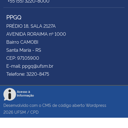
+55 (55) 3220-8000
PPGQ
PRÉDIO 18, SALA 2127A
AVENIDA RORAIMA nº 1000
Bairro CAMOBI
Santa Maria - RS
CEP: 97105900
E-mail: ppgq@ufsm.br
Telefone: 3220-8475
Acesso à
Informação
Desenvolvido com o CMS de código aberto
Wordpress
2026
UFSM
/
CPD