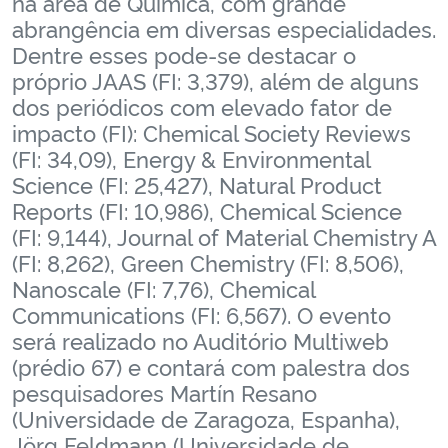
na área de Química, com grande
abrangência em diversas especialidades.
Secretaria-Geral
Dentre esses pode-se destacar o
próprio JAAS (FI: 3,379), além de alguns
Secretaria de Governo
dos periódicos com elevado fator de
impacto (FI): Chemical Society Reviews
(FI: 34,09), Energy & Environmental
Gabinete de Segurança Institucional
Science (FI: 25,427), Natural Product
Reports (FI: 10,986), Chemical Science
Advocacia-Geral da União
(FI: 9,144), Journal of Material Chemistry A
(FI: 8,262), Green Chemistry (FI: 8,506),
Banco Central do Brasil
Nanoscale (FI: 7,76), Chemical
Communications (FI: 6,567). O evento
Planalto
será realizado no Auditório Multiweb
(prédio 67) e contará com palestra dos
pesquisadores Martín Resano
(Universidade de Zaragoza, Espanha),
Jörg Feldmann (Universidade de