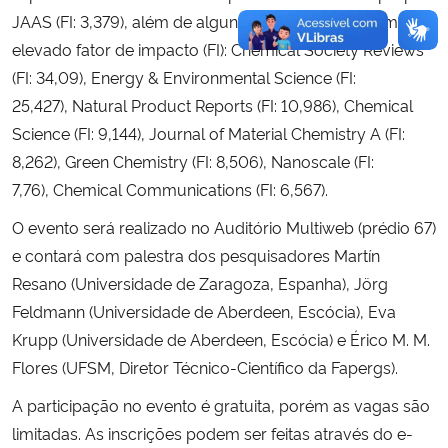
JAAS (FI: 3,379), além de alguns dos periódicos com
elevado fator de impacto (FI): Chemical Society Reviews
(FI: 34,09), Energy & Environmental Science (FI:
25,427), Natural Product Reports (FI: 10,986), Chemical
Science (FI: 9,144), Journal of Material Chemistry A (FI:
8,262), Green Chemistry (FI: 8,506), Nanoscale (FI:
7,76), Chemical Communications (FI: 6,567).
O evento será realizado no Auditório Multiweb (prédio 67)
e contará com palestra dos pesquisadores Martín
Resano (Universidade de Zaragoza, Espanha), Jörg
Feldmann (Universidade de Aberdeen, Escócia), Eva
Krupp (Universidade de Aberdeen, Escócia) e Érico M. M.
Flores (UFSM, Diretor Técnico-Científico da Fapergs).
A participação no evento é gratuita, porém as vagas são
limitadas. As inscrições podem ser feitas através do e-