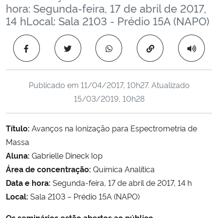
hora: Segunda-feira, 17 de abril de 2017,
Ministério da Cidadania
14 hLocal: Sala 2103 - Prédio 15A (NAPO)
Ministério da Saúde
Copiar para área 
Ministério de Minas e Energia
Publicado em
11/04/2017, 10h27
. Atualizado
Ministério da Ciência, Tecnologia, Inovações e Comunicações
15/03/2019, 10h28
Ministério do Meio Ambiente
Título:
Avanços na Ionização para Espectrometria de
Ministério do Turismo
Massa
Aluna:
Gabrielle Dineck Iop
Ministério do Desenvolvimento Regional
Área de concentração:
Química Analítica
Data e hora:
Segunda-feira, 17 de abril de 2017, 14 h
Controladoria-Geral da União
Local:
Sala 2103 – Prédio 15A (NAPO)
Ministério da Mulher, da Família e dos Direitos Humanos
Os seminários estāo abertos ao público.