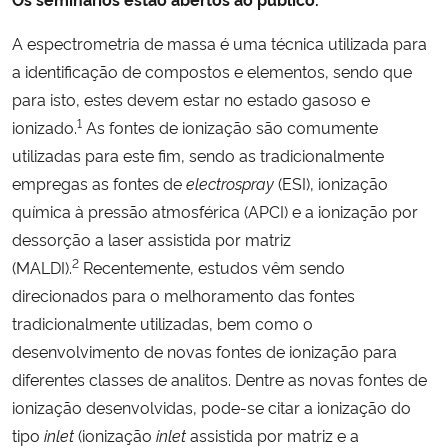
A espectrometria de massa é uma técnica utilizada para
Secretaria-Geral
a identificação de compostos e elementos, sendo que
para isto, estes devem estar no estado gasoso e
Secretaria de Governo
1
ionizado.
As fontes de ionização são comumente
Gabinete de Segurança Institucional
utilizadas para este fim, sendo as tradicionalmente
empregas as fontes de
electrospray
(ESI), ionização
Advocacia-Geral da União
química à pressão atmosférica (APCI) e a ionização por
dessorção a laser assistida por matriz
Banco Central do Brasil
2
(MALDI).
Recentemente, estudos vêm sendo
direcionados para o melhoramento das fontes
Planalto
tradicionalmente utilizadas, bem como o
desenvolvimento de novas fontes de ionização para
diferentes classes de analitos. Dentre as novas fontes de
ionização desenvolvidas, pode-se citar a ionização do
tipo
inlet
(ionização
inlet
assistida por matriz e a