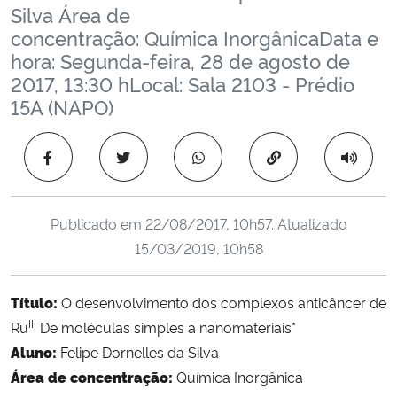
Silva Área de
Ministério da Cidadania
concentração: Química InorgânicaData e
hora: Segunda-feira, 28 de agosto de
Ministério da Saúde
2017, 13:30 hLocal: Sala 2103 - Prédio
15A (NAPO)
Ministério de Minas e Energia
Copiar para área 
Ministério da Ciência, Tecnologia, Inovações e Comunicações
Ministério do Meio Ambiente
Publicado em
22/08/2017, 10h57
. Atualizado
15/03/2019, 10h58
Ministério do Turismo
Ministério do Desenvolvimento Regional
Título:
O desenvolvimento dos complexos anticâncer de
II
Ru
: De moléculas simples a nanomateriais*
Controladoria-Geral da União
Aluno:
Felipe Dornelles da Silva
Área de concentração:
Química Inorgânica
Ministério da Mulher, da Família e dos Direitos Humanos