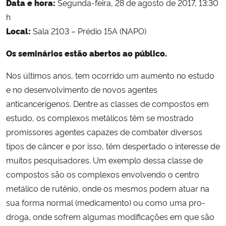
Data e hora:
Segunda-feira, 28 de agosto de 2017, 13:30
h
Secretaria-Geral
Local:
Sala 2103 – Prédio 15A (NAPO)
Secretaria de Governo
Os seminários estão abertos ao público.
Nos últimos anos, tem ocorrido um aumento no estudo
Gabinete de Segurança Institucional
e no desenvolvimento de novos agentes
anticancerígenos. Dentre as classes de compostos em
Advocacia-Geral da União
estudo, os complexos metálicos têm se mostrado
Banco Central do Brasil
promissores agentes capazes de combater diversos
tipos de câncer e por isso, têm despertado o interesse de
Planalto
muitos pesquisadores. Um exemplo dessa classe de
compostos são os complexos envolvendo o centro
metálico de rutênio, onde os mesmos podem atuar na
sua forma normal (medicamento) ou como uma pro-
droga, onde sofrem algumas modificações em que são