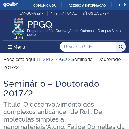
COMUNICA BR
ACESSO À INFORMAÇÃO
PARTI
Casa Civil
LANGUAGES
INTERNATIONAL
SÍTIOS DA UFSM
IR
PPGQ
PARA
Ministério da Justiça e Segurança Pública
O
Programa de Pós-Graduação em Química – Campus Santa
Maria
CONTEÚDO
Ministério da Defesa
Buscar no no Sítio
Busca
Busca:
Menu Principal do Sítio
Menu
Busc
Ministério das Relações Exteriores
Você está aqui:
UFSM
>
PPGQ
>
Seminário – Doutorado
2017/2
Ministério da Economia
Seminário – Doutorado
Início do conteúdo
Ministério da Infraestrutura
2017/2
Título: O desenvolvimento dos
Ministério da Agricultura, Pecuária e Abastecimento
complexos anticâncer de RuII: De
moléculas simples a
Ministério da Educação
nanomateriais*Aluno: Felipe Dornelles da