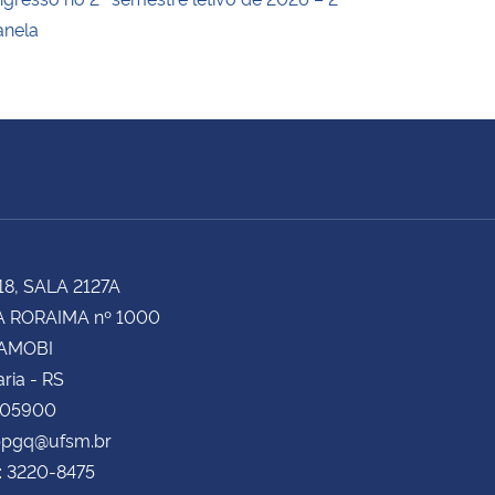
anela
18, SALA 2127A
 RORAIMA nº 1000
CAMOBI
ria - RS
105900
 ppgq@ufsm.br
: 3220-8475