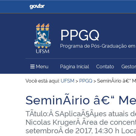
Casa Civil
Ministério da Justiça e
Segurança Pública
PPGQ
Ministério da Agricultura,
Ministério da Educação
Programa de Pós-Graduação em 
Pecuária e Abastecimento
Menu Principal do Sítio
Menu
Página Inicial
Contato
Gestor
Ministério do Meio Ambiente
Ministério do Turismo
Você está aqui:
UFSM
>
PPGQ
>
SeminÃ¡rio â€“ 
SeminÃ¡rio â€“ M
Início do conteúdo
Secretaria de Governo
Gabinete de Segurança
TÃ­tulo:Â SAplicaÃ§Ãµes atuais 
Institucional
Nicolas KrugerÂ Ãrea de concen
setembroÂ de 2017, 14:30 h Loca