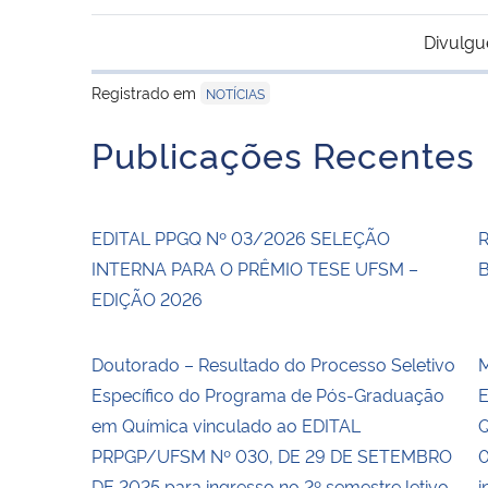
Divulgu
Registrado em
NOTÍCIAS
Publicações Recentes
EDITAL PPGQ Nº 03/2026 SELEÇÃO
INTERNA PARA O PRÊMIO TESE UFSM –
EDIÇÃO 2026
Doutorado – Resultado do Processo Seletivo
M
Específico do Programa de Pós-Graduação
E
em Química vinculado ao EDITAL
Q
PRPGP/UFSM Nº 030, DE 29 DE SETEMBRO
0
DE 2025 para ingresso no 2º semestre letivo
i