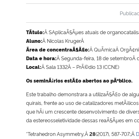
Publica
TÃ­tulo:
Â SAplicaÃ§Ãµes atuais de organocatali
Aluno:
Â Nicolas KrugerÂ
Ãrea de concentraÃ§Ã£o:
Â QuÃ­micaÂ OrgÃ¢n
Data e hora:
Â Segunda-feira, 18 de setembroÂ d
Local:
Â Sala 1332Â – PrÃ©dio 13 (CCNE)
Os seminÃ¡rios estÃ£o abertos ao pÃºblico.
Este trabalho demonstrara a utilizaÃ§Ã£o de al
quirais, frente ao uso de catalizadores metÃ¡l
que hÃ¡ um crescente desenvolvimento de diver
da estereosseletividade dessas reaÃ§Ãµes em c
*Tetrahedron Asymmetry,Â
28
(2017), 587-707.;Â
D