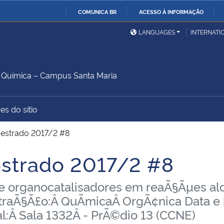
COMUNICA BR
ACESSO À INFORMAÇÃO
Ministério da Defesa
Ministério das Relações
Mini
IR
LANGUAGES
INTERNATI
Exteriores
PARA
O
Ministério da Cidadania
Ministério da Saúde
Mini
CONTEÚDO
Química – Campus Santa Maria
es do sítio
Ministério do
Controladoria-Geral da
Mini
Desenvolvimento Regional
União
Famí
Mestrado 2017/2 #8
Hum
estrado 2017/2 #8
Advocacia-Geral da União
Banco Central do Brasil
Plan
de organocatalisadores em reaÃ§Ãµes ald
traÃ§Ã£o:Â QuÃ­micaÂ OrgÃ¢nica Data e 
l:Â Sala 1332Â - PrÃ©dio 13 (CCNE)