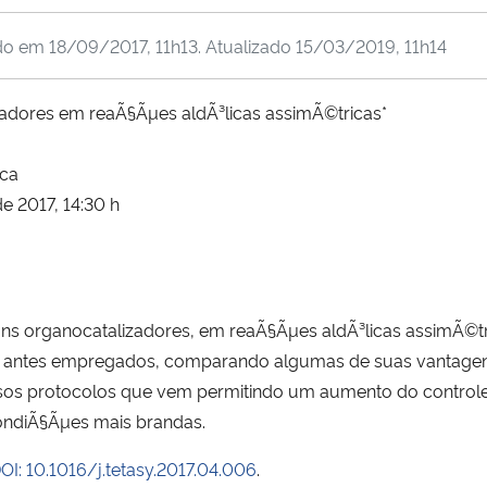
do em
18/09/2017, 11h13
. Atualizado
15/03/2019, 11h14
sadores em reaÃ§Ãµes aldÃ³licas assimÃ©tricas*
ica
e 2017, 14:30 h
guns organocatalizadores, em reaÃ§Ãµes aldÃ³licas assimÃ©t
icos antes empregados, comparando algumas de suas vantage
sos protocolos que vem permitindo um aumento do controle
ondiÃ§Ãµes mais brandas.
OI: 10.1016/j.tetasy.2017.04.006
.