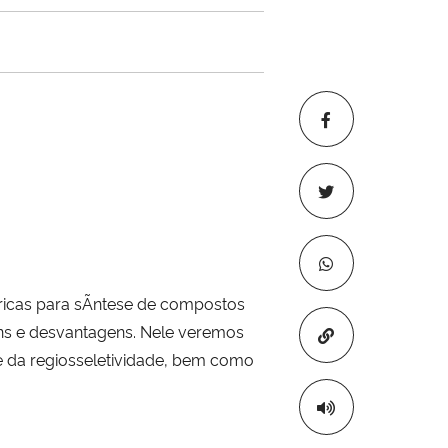
ricas para sÃ­ntese de compostos
ns e desvantagens. Nele veremos
Copiar para áre
 da regiosseletividade, bem como