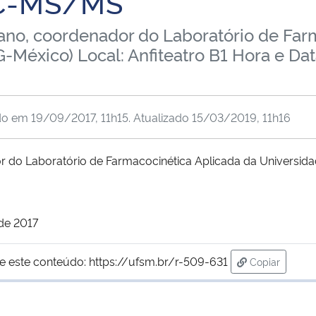
LC-MS/MS
ucano, coordenador do Laboratório de Far
México) Local: Anfiteatro B1 Hora e Data
do em
19/09/2017, 11h15
. Atualizado
15/03/2019, 11h16
or do Laboratório de Farmacocinética Aplicada da Universid
 de 2017
e este conteúdo:
https://ufsm.br/r-509-631
Copiar
para área de