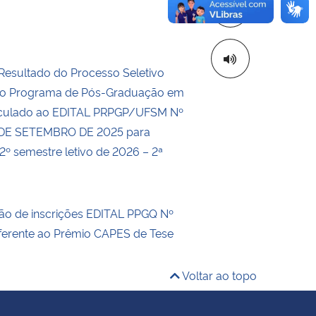
Copiar para áre
Resultado do Processo Seletivo
 do Programa de Pós-Graduação em
nculado ao EDITAL PRPGP/UFSM Nº
 DE SETEMBRO DE 2025 para
2º semestre letivo de 2026 – 2ª
o de inscrições EDITAL PPGQ Nº
erente ao Prêmio CAPES de Tese
Voltar ao topo