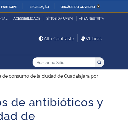
PARTICIPE
LEGISLAÇÃO
ÓRGÃOS DO GOVERNO
stério da Economia
Ministério da Infraestrutura
ONAL
ACESSIBILIDADE
SÍTIOS DA UFSM
ÁREA RESTRITA
stério de Minas e Energia
Ministério da Ciência,
Alto Contraste
VLibras
Tecnologia, Inovações e
Comunicações
Buscar no no Sítio
Busca
Busca:
Buscar
stério da Mulher, da
Secretaria-Geral
lia e dos Direitos
ua de consumo de la ciudad de Guadalajara por
anos
s de antibióticos y
alto
dad de