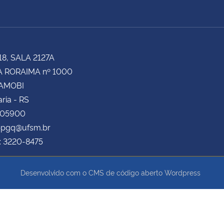
18, SALA 2127A
 RORAIMA nº 1000
CAMOBI
ria - RS
105900
 ppgq@ufsm.br
: 3220-8475
Desenvolvido com o CMS de código aberto
Wordpress