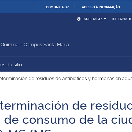
COMUNICA BR
ACESSO À INFORMAÇÃO
Ministério da Defesa
Ministério das Relações
Mini
IR
LANGUAGES
INTERNATI
Exteriores
PARA
O
Ministério da Cidadania
Ministério da Saúde
Mini
CONTEÚDO
Química – Campus Santa Maria
es do sítio
Ministério do
Controladoria-Geral da
Mini
Desenvolvimento Regional
União
Famí
Determinación de residuos de antibióticos y hormonas en ag
Hum
terminación de residuo
Advocacia-Geral da União
Banco Central do Brasil
Plan
 de consumo de la ciu