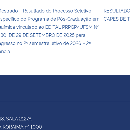
estrado – Resultado do Processo Seletivo
RESULTADO 
specífico do Programa de Pós-Graduação em
CAPES DE 
uímica vinculado ao EDITAL PRPGP/UFSM Nº
30, DE 29 DE SETEMBRO DE 2025 para
ngresso no 2º semestre letivo de 2026 – 2ª
anela
18, SALA 2127A
 RORAIMA nº 1000