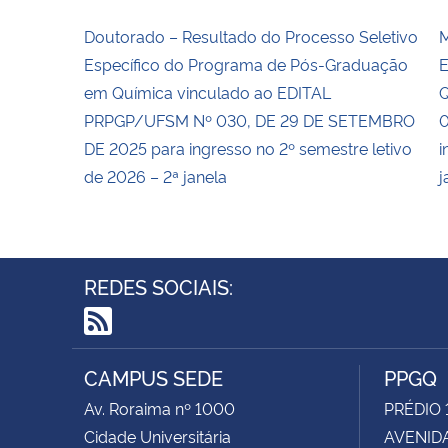
Doutorado – Resultado do Processo Seletivo
M
Específico do Programa de Pós-Graduação
E
em Química vinculado ao EDITAL
Q
PRPGP/UFSM Nº 030, DE 29 DE SETEMBRO
0
DE 2025 para ingresso no 2º semestre letivo
i
de 2026 – 2ª janela
j
REDES SOCIAIS:
RSS
CAMPUS SEDE
PPGQ
Av. Roraima nº 1000
PRÉDIO 
Cidade Universitária
AVENIDA