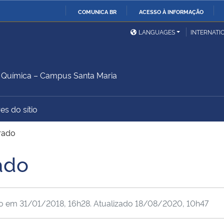
COMUNICA BR
ACESSO À INFORMAÇÃO
Ministério da Defesa
Ministério das Relações
Mini
IR
LANGUAGES
INTERNATI
Exteriores
PARA
O
Ministério da Cidadania
Ministério da Saúde
Mini
CONTEÚDO
Química – Campus Santa Maria
es do sítio
Ministério do
Controladoria-Geral da
Mini
Desenvolvimento Regional
União
Famí
rado
Hum
ado
Advocacia-Geral da União
Banco Central do Brasil
Plan
do em
31/01/2018, 16h28
. Atualizado
18/08/2020, 10h47