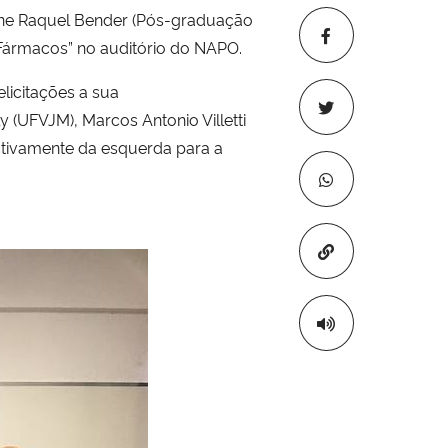
oline Raquel Bender (Pós-graduação
 Fármacos” no auditório do NAPO.
licitações a sua
y (UFVJM), Marcos Antonio Villetti
ectivamente da esquerda para a
Copiar para áre