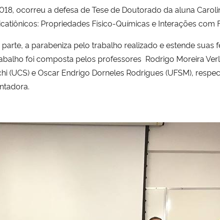
e 2018, ocorreu a defesa de Tese de Doutorado da aluna Car
Dicatiônicos: Propriedades Físico-Químicas e Interações com
te, a parabeniza pelo trabalho realizado e estende suas fe
trabalho foi composta pelos professores Rodrigo Moreira Verl
nchi (UCS) e Oscar Endrigo Dorneles Rodrigues (UFSM), resp
entadora.