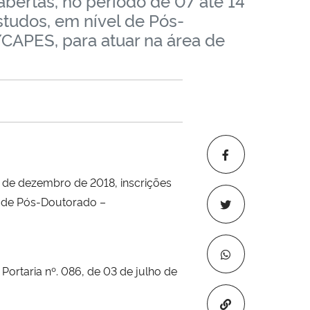
ertas, no período de 07 até 14
studos, em nível de Pós-
CAPES, para atuar na área de
 de dezembro de 2018, inscrições
l de Pós-Doutorado –
Portaria nº. 086, de 03 de julho de
Copiar para áre