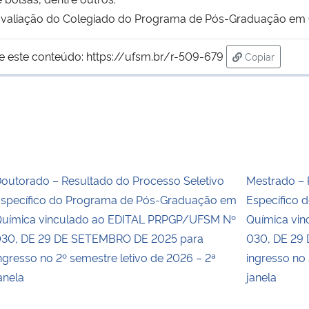
à avaliação do Colegiado do Programa de Pós-Graduação em
e este conteúdo:
https://ufsm.br/r-509-679
Copiar
para área de
outorado – Resultado do Processo Seletivo
Mestrado – 
specífico do Programa de Pós-Graduação em
Específico
uímica vinculado ao EDITAL PRPGP/UFSM Nº
Química vi
30, DE 29 DE SETEMBRO DE 2025 para
030, DE 29
ngresso no 2º semestre letivo de 2026 – 2ª
ingresso no 
anela
janela