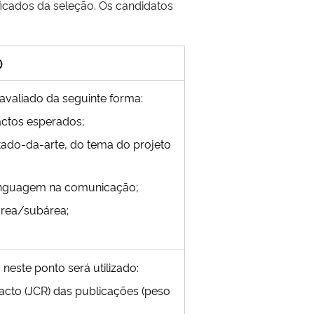
ficados da seleção. Os candidatos
)
 avaliado da seguinte forma:
pactos esperados;
stado-da-arte, do tema do projeto
 linguagem na comunicação;
área/subárea;
 neste ponto será utilizado:
pacto (JCR) das publicações (peso