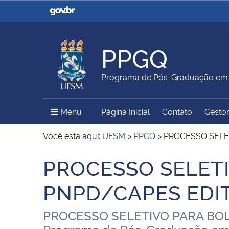
Casa Civil
Ministério da Justiça e
Segurança Pública
PPGQ
Ministério da Agricultura,
Ministério da Educação
Programa de Pós-Graduação em 
Pecuária e Abastecimento
Menu Principal do Sítio
Menu
Página Inicial
Contato
Gestor
Ministério do Meio Ambiente
Ministério do Turismo
Você está aqui:
UFSM
>
PPGQ
>
PROCESSO SELE
PROCESSO SELET
Início do conteúdo
Secretaria de Governo
Gabinete de Segurança
PNPD/CAPES EDI
Institucional
PROCESSO SELETIVO PARA BOL