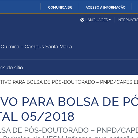
COMUNICA BR
ACESSO À INFORMAÇÃO
Ministério da Defesa
Ministério das Relações
Mini
IR
LANGUAGES
INTERNATI
Exteriores
PARA
O
Ministério da Cidadania
Ministério da Saúde
Mini
CONTEÚDO
Química – Campus Santa Maria
es do sítio
Ministério do
Controladoria-Geral da
Mini
Desenvolvimento Regional
União
Famí
TIVO PARA BOLSA DE PÓS-DOUTORADO – PNPD/CAPES ED
Hum
IVO PARA BOLSA DE 
Advocacia-Geral da União
Banco Central do Brasil
Plan
TAL 05/2018
SA DE PÓS-DOUTORADO – PNPD/CAPES 