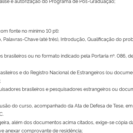
análise e autorização do Programa de Pós-Graduação;
com fonte no mínimo 10 pt):
, Palavras-Chave (até três), Introdução, Qualificação do prob
s brasileiros ou no formato indicado pela Portaria nº. 086, 
rasileiros e do Registro Nacional de Estrangeiros (ou docum
;
uisadores brasileiros e pesquisadores estrangeiros ou docu
são do curso, acompanhado da Ata de Defesa de Tese, emiti
C.
eira, além dos documentos acima citados, exige-se cópia da 
eve anexar comprovante de residência;