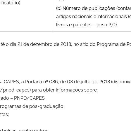
ificatório)
(b) Número de publicações (con
artigos nacionais e internacionais 
livros e patentes – peso 2,0).
até o dia 21 de dezembro de 2018, no sítio do Programa de
da CAPES, a Portaria nº 086, de 03 de julho de 2013 (disponí
/pnpd-capes) para obter informações sobre:
torado – PNPD/CAPES.
os programas de pós-graduação;
stas;
 bolsas, dentre outros.