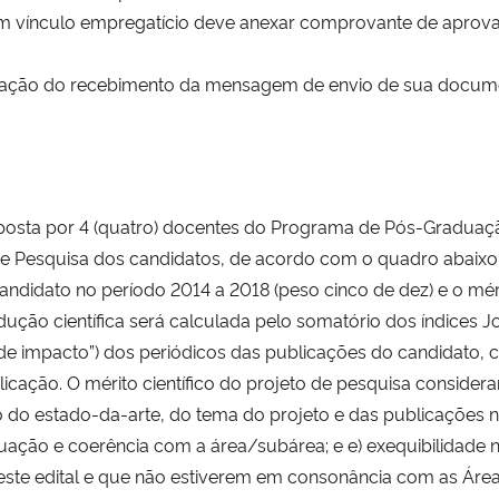
om vínculo empregatício deve anexar comprovante de aprov
mação do recebimento da mensagem de envio de sua documen
mposta por 4 (quatro) docentes do Programa de Pós-Gradua
 de Pesquisa dos candidatos, de acordo com o quadro abaix
candidato no período 2014 a 2018 (peso cinco de dez) e o méri
odução científica será calculada pelo somatório dos índices
res de impacto”) dos periódicos das publicações do candidat
licação. O mérito científico do projeto de pesquisa considerará
o do estado-da-arte, do tema do projeto e das publicações nel
ação e coerência com a área/subárea; e e) exequibilidade 
 deste edital e que não estiverem em consonância com as Á