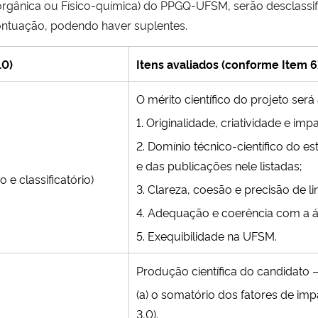
norgânica ou Físico-química) do PPGQ-UFSM, serão desclassi
ontuação, podendo haver suplentes.
10)
Itens avaliados (conforme Item 6
O mérito científico do projeto será
1. Originalidade, criatividade e im
2. Domínio técnico-científico do e
e das publicações nele listadas;
o e classificatório)
3. Clareza, coesão e precisão de
4. Adequação e coerência com a 
5. Exequibilidade na UFSM.
Produção científica do candidato –
(a) o somatório dos fatores de im
3,0).