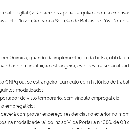
ormato digital (serão aceitos apenas arquivos com a extensão
assunto: “Inscrição para a Seleção de Bolsas de Pós-Dout
tor em Química, quando da implementação da bolsa, obtida e
obtido em instituição estrangeira, este deverá ser analis
do CNPq ou, se estrangeiro, currículo com histórico de trabalh
guintes modalidades:
il portador de visto temporário, sem vínculo empregatício;
ulo empregatício;
ior deverá comprovar endereço residencial no exterior no m
dos na modalidade “a” do inciso V, da Portaria nº.086, de 03