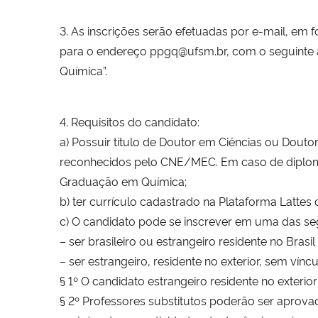
3. As inscrições serão efetuadas por e-mail, em f
para o endereço ppgq@ufsm.br, com o seguinte 
Química”.
4. Requisitos do candidato:
a) Possuir título de Doutor em Ciências ou Dou
reconhecidos pelo CNE/MEC. Em caso de diploma 
Graduação em Química;
b) ter currículo cadastrado na Plataforma Lattes 
c) O candidato pode se inscrever em uma das se
– ser brasileiro ou estrangeiro residente no Bras
– ser estrangeiro, residente no exterior, sem vínc
§ 1º O candidato estrangeiro residente no exter
§ 2º Professores substitutos poderão ser aprova