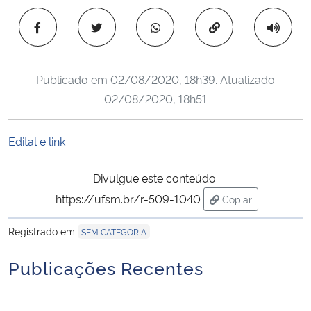
Ministério da Cidadania
Copiar para área 
Ministério da Saúde
Publicado em
02/08/2020, 18h39
. Atualizado
Ministério de Minas e Energia
02/08/2020, 18h51
Ministério da Ciência, Tecnologia, Inovações e Comunicações
Edital e link
Ministério do Meio Ambiente
Divulgue este conteúdo:
Ministério do Turismo
https://ufsm.br/r-509-1040
Copiar
para área de tran
Registrado em
SEM CATEGORIA
Ministério do Desenvolvimento Regional
Publicações Recentes
Controladoria-Geral da União
Ministério da Mulher, da Família e dos Direitos Humanos