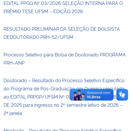
EDITAL PPGQ Nº 03/2026 SELEÇÃO INTERNA PARA O
PRÊMIO TESE UFSM – EDIÇÃO 2026
Secretaria-Geral
RESULTADO PRELIMINAR DA SELEÇÃO DE BOLSISTA
Secretaria de Governo
DEDOUTORADO PRH-52/UFSM
Gabinete de Segurança Institucional
Processo Seletivo para Bolsa de Doutorado PROGRAMA
Advocacia-Geral da União
PRH-ANP
Banco Central do Brasil
Doutorado – Resultado do Processo Seletivo Específico
do Programa de Pós-Graduação em Química vinculado
Planalto
ao EDITAL PRPGP/UFSM Nº 030, DE 29 DE SETEMBRO
DE 2025 para ingresso no 2º semestre letivo de 2026 –
2ª janela
Mestrado – Resultado do Processo Seletivo Específico