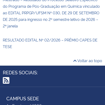
do Programa de Pós-Graduação em Química vinculado
ao EDITAL PRPGP/UFSM Nº 030, DE 29 DE SETEMBRO
DE 2025 para ingresso no 2º semestre letivo de 2026 –
2ª janela
RESULTADO EDITAL Nº 02/2026 – PRÊMIO CAPES DE
TESE
Voltar ao topo
REDES SOCIAIS:
RSS
CAMPUS SEDE