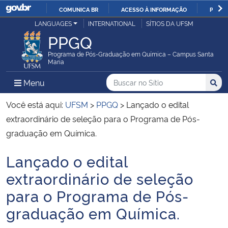
COMUNICA BR
ACESSO À INFORMAÇÃO
PARTI
Casa Civil
LANGUAGES
INTERNATIONAL
SÍTIOS DA UFSM
IR
PPGQ
PARA
Ministério da Justiça e Segurança Pública
O
Programa de Pós-Graduação em Química – Campus Santa
Maria
CONTEÚDO
Ministério da Defesa
Buscar no no Sítio
Busca
Busca:
Menu Principal do Sítio
Menu
Busc
Ministério das Relações Exteriores
Você está aqui:
UFSM
>
PPGQ
>
Lançado o edital
extraordinário de seleção para o Programa de Pós-
Ministério da Economia
graduação em Química.
Lançado o edital
Ministério da Infraestrutura
Início do conteúdo
extraordinário de seleção
Ministério da Agricultura, Pecuária e Abastecimento
para o Programa de Pós-
graduação em Química.
Ministério da Educação