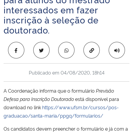
Ministério da Cidadania
interessados em fazer
inscrição à seleção de
Ministério da Saúde
doutorado.
Ministério de Minas e Energia
Copiar para área 
Ministério da Ciência, Tecnologia, Inovações e Comunicações
Ministério do Meio Ambiente
Publicado em
04/08/2020, 18h14
Ministério do Turismo
A Coordenação informa que o formulário
Previsão
Defesa para Inscrição Doutorado
está disponível para
Ministério do Desenvolvimento Regional
download no link
https://www.ufsm.br/cursos/pos-
graduacao/santa-maria/ppgq/formularios/
Controladoria-Geral da União
Os candidatos devem preencher o formulário e já com a
Ministério da Mulher, da Família e dos Direitos Humanos