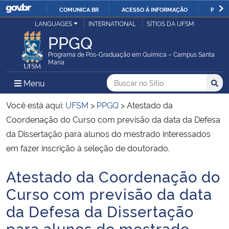
COMUNICA BR
ACESSO À INFORMAÇÃO
PARTI
Casa Civil
LANGUAGES
INTERNATIONAL
SÍTIOS DA UFSM
IR
PPGQ
PARA
Ministério da Justiça e Segurança Pública
O
Programa de Pós-Graduação em Química – Campus Santa
Maria
CONTEÚDO
Ministério da Defesa
Buscar no no Sítio
Busca
Busca:
Menu Principal do Sítio
Menu
Busc
Ministério das Relações Exteriores
Você está aqui:
UFSM
>
PPGQ
>
Atestado da
Coordenação do Curso com previsão da data da Defesa
Ministério da Economia
da Dissertação para alunos do mestrado interessados
em fazer inscrição à seleção de doutorado.
Ministério da Infraestrutura
Atestado da Coordenação do
Início do conteúdo
Ministério da Agricultura, Pecuária e Abastecimento
Curso com previsão da data
da Defesa da Dissertação
Ministério da Educação
para alunos do mestrado