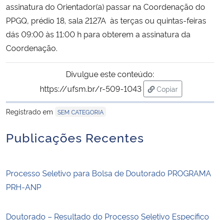
assinatura do Orientador(a) passar na Coordenação do
PPGQ, prédio 18, sala 2127A às terças ou quintas-feiras
Secretaria-Geral
dás 09:00 às 11:00 h para obterem a assinatura da
Coordenação.
Secretaria de Governo
Divulgue este conteúdo:
Gabinete de Segurança Institucional
https://ufsm.br/r-509-1043
Copiar
para área de tran
Advocacia-Geral da União
Registrado em
SEM CATEGORIA
Banco Central do Brasil
Publicações Recentes
Planalto
Processo Seletivo para Bolsa de Doutorado PROGRAMA
PRH-ANP
Doutorado – Resultado do Processo Seletivo Específico