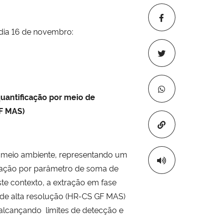
 dia 16 de novembro:
quantificação por meio de
GF MAS)
Copiar para áre
 meio ambiente, representando um
icação por parâmetro de soma de
te contexto, a extração em fase
a de alta resolução (HR-CS GF MAS)
 alcançando limites de detecção e