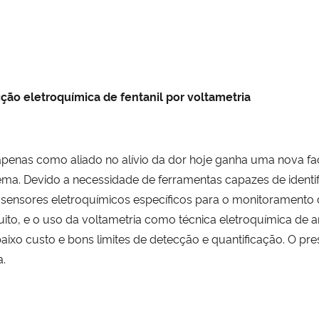
ção eletroquímica de fentanil por voltametria
do apenas como aliado no alívio da dor hoje ganha uma nova 
a. Devido a necessidade de ferramentas capazes de identi
sensores eletroquímicos específicos para o monitoramento 
uito, e o uso da voltametria como técnica eletroquímica de
baixo custo e bons limites de detecção e quantificação. O pr
a.