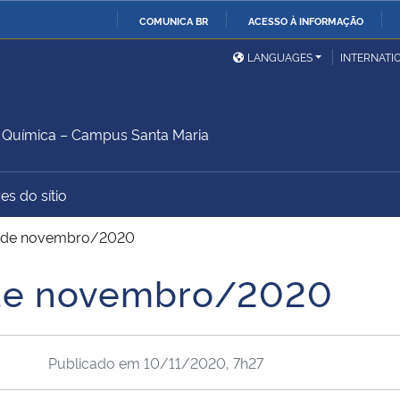
COMUNICA BR
ACESSO À INFORMAÇÃO
Ministério da Defesa
Ministério das Relações
Mini
IR
LANGUAGES
INTERNATI
Exteriores
PARA
O
Ministério da Cidadania
Ministério da Saúde
Mini
CONTEÚDO
Química – Campus Santa Maria
es do sítio
Ministério do
Controladoria-Geral da
Mini
Desenvolvimento Regional
União
Famí
16 de novembro/2020
Hum
6 de novembro/2020
Advocacia-Geral da União
Banco Central do Brasil
Plan
Publicado em
10/11/2020, 7h27