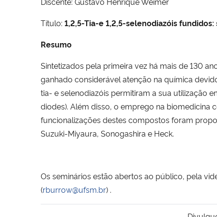
Discente: Gustavo Henrique Weimer
Título:
1,2,5-Tia-e 1,2,5-selenodiazóis fundidos:
Resumo
Sintetizados pela primeira vez há mais de 130 a
ganhado considerável atenção na química devido
tia- e selenodiazóis permitiram a sua utilização 
diodes). Além disso, o emprego na biomedicina 
funcionalizações destes compostos foram propost
Suzuki-Miyaura, Sonogashira e Heck.
Os seminários estão abertos ao público, pela vi
(
rburrow@ufsm.br
) .
Divulgu