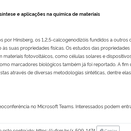
 síntese e aplicações na química de materiais
nos por Hinsberg, os 1,2,5-calcogenodizóis fundidos a outr
 às suas propriedades físicas. Os estudos das propriedades
em materiais fotovoltáicos, como células solares e dispositivo
como marcadores biológicos também já foi reportado. A fim 
as através de diversas metodologias sintéticas, dentre elas
deoconferência no Microsoft Teams. Interessados podem entr
e este conteúdo:
https://ufsm.br/r-509-1474
Copiar