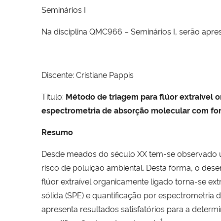
Seminários I
Na disciplina QMC966 – Seminários I, serão apre
Discente: Cristiane Pappis
Título:
Método de triagem para flúor extraível 
espectrometria de absorção molecular com forn
Resumo
Desde meados do século XX tem-se observado u
risco de poluição ambiental. Desta forma, o de
flúor extraível organicamente ligado torna-se e
sólida (SPE) e quantificação por espectrometria
apresenta resultados satisfatórios para a determ
-1