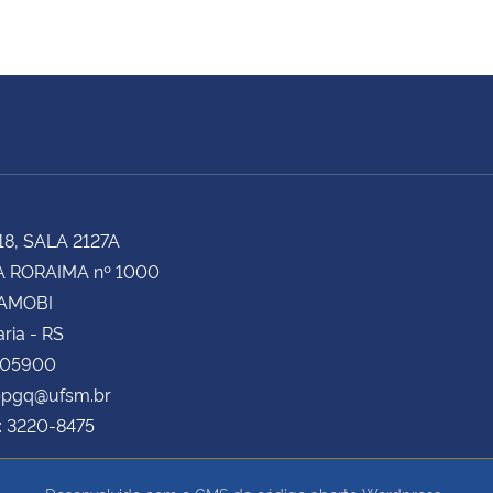
18, SALA 2127A
 RORAIMA nº 1000
CAMOBI
ria - RS
105900
 ppgq@ufsm.br
: 3220-8475