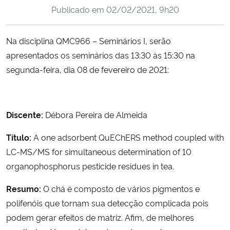
Publicado em
02/02/2021, 9h20
Ministério da Cidadania
Ministério da Saúde
Na disciplina QMC966 – Seminários I, serão
apresentados os seminários das 13:30 às 15:30 na
Ministério de Minas e Energia
segunda-feira, dia 08 de fevereiro de 2021:
Ministério da Ciência, Tecnologia, Inovações e Comunicações
Discente:
Débora Pereira de Almeida
Ministério do Meio Ambiente
Título:
A one adsorbent QuEChERS method coupled with
Ministério do Turismo
LC-MS/MS for simultaneous determination of 10
organophosphorus pesticide residues in tea.
Ministério do Desenvolvimento Regional
Resumo:
O chá é composto de vários pigmentos e
Controladoria-Geral da União
polifenóis que tornam sua detecção complicada pois
podem gerar efeitos de matriz. Afim, de melhores
Ministério da Mulher, da Família e dos Direitos Humanos