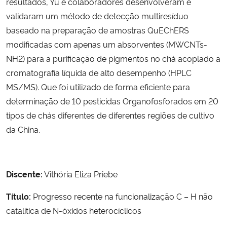
resultados, Yu e colaboradores desenvolveram e
validaram um método de detecção multiresíduo
Secretaria-Geral
baseado na preparação de amostras QuEChERS
modificadas com apenas um absorventes (MWCNTs-
Secretaria de Governo
NH2) para a purificação de pigmentos no chá acoplado a
cromatografia líquida de alto desempenho (HPLC
Gabinete de Segurança Institucional
MS/MS). Que foi utilizado de forma eficiente para
determinação de 10 pesticidas Organofosforados em 20
Advocacia-Geral da União
tipos de chás diferentes de diferentes regiões de cultivo
da China.
Banco Central do Brasil
Planalto
Discente:
Vithória Eliza Priebe
Título:
Progresso recente na funcionalização C – H não
catalítica de N-óxidos heterocíclicos