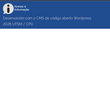
Acesso à
Informação
Desenvolvido com o CMS de código aberto
Wordpress
2026
UFSM
/
CPD