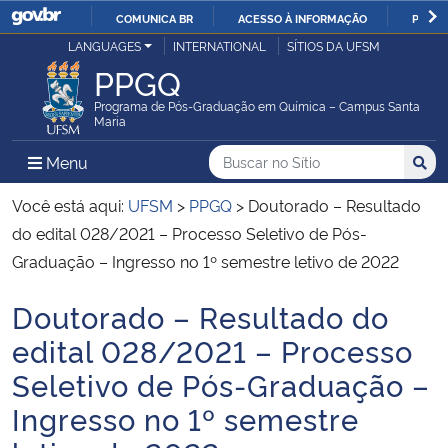
COMUNICA BR
ACESSO À INFORMAÇÃO
PARTI
Casa Civil
LANGUAGES
INTERNATIONAL
SÍTIOS DA UFSM
IR
PPGQ
PARA
Ministério da Justiça e Segurança Pública
O
Programa de Pós-Graduação em Química – Campus Santa
Maria
CONTEÚDO
Ministério da Defesa
Buscar no no Sítio
Busca
Busca:
Menu Principal do Sítio
Menu
Busc
Ministério das Relações Exteriores
Você está aqui:
UFSM
>
PPGQ
>
Doutorado – Resultado
do edital 028/2021 – Processo Seletivo de Pós-
Ministério da Economia
Graduação – Ingresso no 1º semestre letivo de 2022
Doutorado – Resultado do
Ministério da Infraestrutura
Início do conteúdo
edital 028/2021 – Processo
Ministério da Agricultura, Pecuária e Abastecimento
Seletivo de Pós-Graduação –
Ingresso no 1º semestre
Ministério da Educação