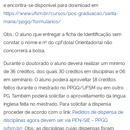
e encontra-se disponível para download em
https://www.ufsm.br/cursos/pos-graduacao/santa-
Secretaria-Geral
maria/ppgq/formularios/
Secretaria de Governo
Obs.: O aluno que entregar a ficha de Identificação sem
constar o nome e nº do cpf do(a) Orientador(a) não
Gabinete de Segurança Institucional
concorrerá a bolsa.
Advocacia-Geral da União
Durante o doutorado o aluno deverá realizar um mínimo
de 36 créditos, dos quais 30 créditos em disciplinas e 06
Banco Central do Brasil
em seminário. O aluno poderá aproveitar 18 créditos
feitos durante o mestrado no PPGQ/UFSM ou em outro
Planalto
PG. Também poderá solicitar o aproveitamento da língua
inglesa feita no mestrado. Para solicitar a dispensa
proceder de acordo com o link:
Pedidos de dispensa de
disciplinas agora devem ser via PEN-SIE – PPGQ
(ufsm.br)
Obs.: as disciplinas cujas dispensas foram