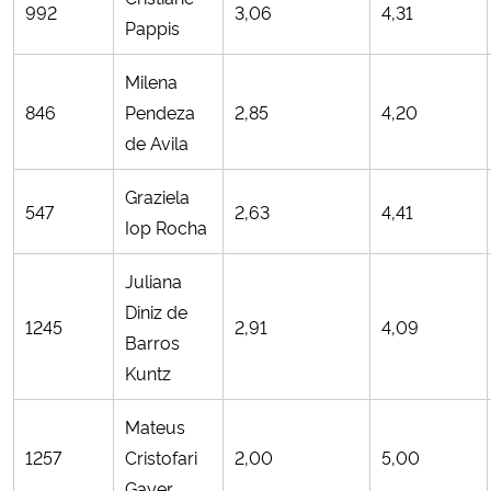
992
3,06
4,31
Pappis
Milena
846
Pendeza
2,85
4,20
de Avila
Graziela
547
2,63
4,41
Iop Rocha
Juliana
Diniz de
1245
2,91
4,09
Barros
Kuntz
Mateus
1257
Cristofari
2,00
5,00
Gayer