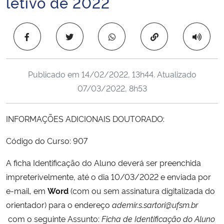
letivo de 2022
Ministério da Cidadania
Copiar para área 
Ministério da Saúde
Ministério de Minas e Energia
Publicado em
14/02/2022, 13h44
. Atualizado
07/03/2022, 8h53
Ministério da Ciência, Tecnologia, Inovações e Comunicações
Ministério do Meio Ambiente
INFORMAÇÕES ADICIONAIS DOUTORADO:
Código do Curso: 907
Ministério do Turismo
A ficha Identificação do Aluno deverá ser preenchida
Ministério do Desenvolvimento Regional
impreterivelmente, até o dia 10/03/2022 e enviada por
e-mail, em
Word
(com ou sem assinatura digitalizada do
Controladoria-Geral da União
orientador) para o endereço
ademir.s.sartori@ufsm.br
com o seguinte Assunto:
Ficha de Identificação do Aluno
Ministério da Mulher, da Família e dos Direitos Humanos