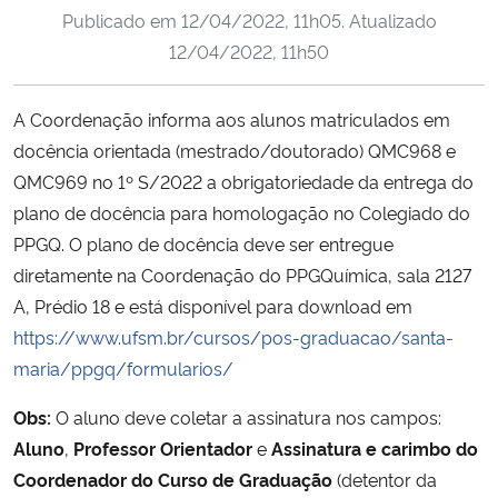
Publicado em
12/04/2022, 11h05
. Atualizado
Ministério da Cidadania
12/04/2022, 11h50
Ministério da Saúde
A Coordenação informa aos alunos matriculados em
Ministério de Minas e Energia
docência orientada (mestrado/doutorado) QMC968 e
QMC969 no 1º S/2022 a obrigatoriedade da entrega do
Ministério da Ciência, Tecnologia, Inovações e Comunicações
plano de docência para homologação no Colegiado do
PPGQ. O plano de docência deve ser entregue
Ministério do Meio Ambiente
diretamente na Coordenação do PPGQuímica, sala 2127
A, Prédio 18 e está disponível para download em
Ministério do Turismo
https://www.ufsm.br/cursos/pos-graduacao/santa-
maria/ppgq/formularios/
Ministério do Desenvolvimento Regional
Obs:
O aluno deve coletar a assinatura nos campos:
Controladoria-Geral da União
Aluno
,
Professor Orientador
e
Assinatura e carimbo do
Coordenador do Curso de Graduação
(detentor da
Ministério da Mulher, da Família e dos Direitos Humanos