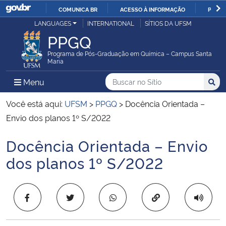
COMUNICA BR
ACESSO À INFORMAÇÃO
PARTI
Casa Civil
LANGUAGES
INTERNATIONAL
SÍTIOS DA UFSM
IR
PPGQ
PARA
Ministério da Justiça e Segurança Pública
O
Programa de Pós-Graduação em Química – Campus Santa
Maria
CONTEÚDO
Ministério da Defesa
Buscar no no Sítio
Busca
Busca:
Menu Principal do Sítio
Menu
Busc
Ministério das Relações Exteriores
Você está aqui:
UFSM
>
PPGQ
>
Docência Orientada –
Envio dos planos 1º S/2022
Ministério da Economia
Docência Orientada – Envio
Início do conteúdo
Ministério da Infraestrutura
dos planos 1º S/2022
Ministério da Agricultura, Pecuária e Abastecimento
Copiar para área 
Ministério da Educação