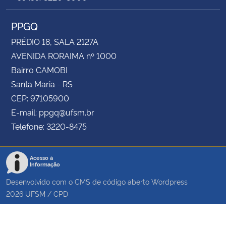
PPGQ
PRÉDIO 18, SALA 2127A
AVENIDA RORAIMA nº 1000
Bairro CAMOBI
Santa Maria - RS
CEP: 97105900
E-mail: ppgq@ufsm.br
Telefone: 3220-8475
Acesso à
Informação
Desenvolvido com o CMS de código aberto
Wordpress
2026
UFSM
/
CPD