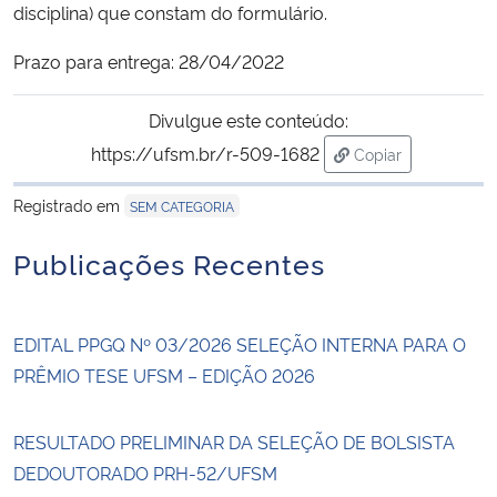
disciplina) que constam do formulário.
Secretaria-Geral
Prazo para entrega: 28/04/2022
Secretaria de Governo
Divulgue este conteúdo:
https://ufsm.br/r-509-1682
Copiar
Gabinete de Segurança Institucional
para área de tran
Registrado em
SEM CATEGORIA
Advocacia-Geral da União
Publicações Recentes
Banco Central do Brasil
EDITAL PPGQ Nº 03/2026 SELEÇÃO INTERNA PARA O
Planalto
PRÊMIO TESE UFSM – EDIÇÃO 2026
RESULTADO PRELIMINAR DA SELEÇÃO DE BOLSISTA
DEDOUTORADO PRH-52/UFSM