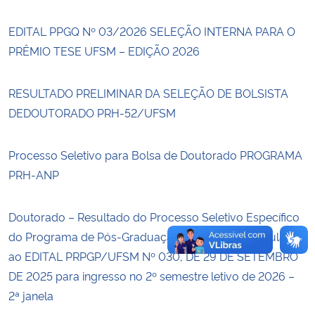
EDITAL PPGQ Nº 03/2026 SELEÇÃO INTERNA PARA O
Secretaria-Geral
PRÊMIO TESE UFSM – EDIÇÃO 2026
Secretaria de Governo
RESULTADO PRELIMINAR DA SELEÇÃO DE BOLSISTA
Gabinete de Segurança Institucional
DEDOUTORADO PRH-52/UFSM
Advocacia-Geral da União
Processo Seletivo para Bolsa de Doutorado PROGRAMA
PRH-ANP
Banco Central do Brasil
Doutorado – Resultado do Processo Seletivo Específico
Planalto
do Programa de Pós-Graduação em Química vinculado
ao EDITAL PRPGP/UFSM Nº 030, DE 29 DE SETEMBRO
DE 2025 para ingresso no 2º semestre letivo de 2026 –
2ª janela