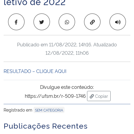
letivo de 2022
Ministério da Cidadania
Copiar para área 
Ministério da Saúde
Ministério de Minas e Energia
Publicado em
11/08/2022, 14h16
. Atualizado
12/08/2022, 11h06
Ministério da Ciência, Tecnologia, Inovações e Comunicações
Ministério do Meio Ambiente
RESULTADO – CLIQUE AQUI
Ministério do Turismo
Divulgue este conteúdo:
https://ufsm.br/r-509-1746
Copiar
Ministério do Desenvolvimento Regional
para área de tran
Registrado em
SEM CATEGORIA
Controladoria-Geral da União
Publicações Recentes
Ministério da Mulher, da Família e dos Direitos Humanos