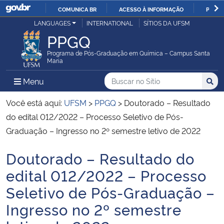
COMUNICA BR
ACESSO À INFORMAÇÃO
PARTI
Casa Civil
LANGUAGES
INTERNATIONAL
SÍTIOS DA UFSM
IR
PPGQ
PARA
Ministério da Justiça e Segurança Pública
O
Programa de Pós-Graduação em Química – Campus Santa
Maria
CONTEÚDO
Ministério da Defesa
Buscar no no Sítio
Busca
Busca:
Menu Principal do Sítio
Menu
Busc
Ministério das Relações Exteriores
Você está aqui:
UFSM
>
PPGQ
>
Doutorado – Resultado
do edital 012/2022 – Processo Seletivo de Pós-
Ministério da Economia
Graduação – Ingresso no 2º semestre letivo de 2022
Doutorado – Resultado do
Ministério da Infraestrutura
Início do conteúdo
edital 012/2022 – Processo
Ministério da Agricultura, Pecuária e Abastecimento
Seletivo de Pós-Graduação –
Ingresso no 2º semestre
Ministério da Educação