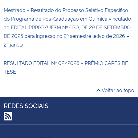
Mestrado – Resultado do Processo Seletivo Específico
do Programa de Pós-Graduação em Química vinculado
ao EDITAL PRPGP/UFSM Nº 030, DE 29 DE SETEMBRO
DE 2025 para ingresso no 2º semestre letivo de 2026 –
2ª janela
RESULTADO EDITAL Nº 02/2026 – PRÊMIO CAPES DE
TESE
Voltar ao topo
REDES SOCIAIS:
RSS