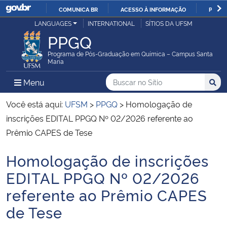
COMUNICA BR
ACESSO À INFORMAÇÃO
PARTI
Casa Civil
LANGUAGES
INTERNATIONAL
SÍTIOS DA UFSM
IR
PPGQ
PARA
Ministério da Justiça e Segurança Pública
O
Programa de Pós-Graduação em Química – Campus Santa
Maria
CONTEÚDO
Ministério da Defesa
Buscar no no Sítio
Busca
Busca:
Menu Principal do Sítio
Menu
Busc
Ministério das Relações Exteriores
Você está aqui:
UFSM
>
PPGQ
>
Homologação de
inscrições EDITAL PPGQ Nº 02/2026 referente ao
Ministério da Economia
Prêmio CAPES de Tese
Homologação de inscrições
Ministério da Infraestrutura
Início do conteúdo
EDITAL PPGQ Nº 02/2026
Ministério da Agricultura, Pecuária e Abastecimento
referente ao Prêmio CAPES
de Tese
Ministério da Educação