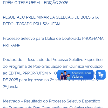
PRÊMIO TESE UFSM – EDIÇÃO 2026
Secretaria-Geral
RESULTADO PRELIMINAR DA SELEÇÃO DE BOLSISTA
DEDOUTORADO PRH-52/UFSM
Secretaria de Governo
Gabinete de Segurança Institucional
Processo Seletivo para Bolsa de Doutorado PROGRAMA
PRH-ANP
Advocacia-Geral da União
Doutorado – Resultado do Processo Seletivo Específico
Banco Central do Brasil
do Programa de Pós-Graduação em Química vinculado
ao EDITAL PRPGP/UFSM Nº 030, DE 29 DE SETEMBRO
Planalto
DE 2025 para ingresso no 2º semestre letivo de 2026 –
2ª janela
Mestrado – Resultado do Processo Seletivo Específico
do Programa de Pós-Graduação em Química vinculado