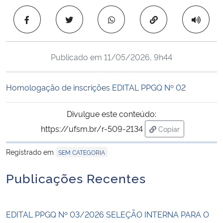
Ministério da Cidadania
Copiar para área 
Ministério da Saúde
Publicado em
11/05/2026, 9h44
Ministério de Minas e Energia
Homologação de inscrições EDITAL PPGQ Nº 02
Ministério da Ciência, Tecnologia, Inovações e Comunicações
Divulgue este conteúdo:
Ministério do Meio Ambiente
https://ufsm.br/r-509-2134
Copiar
para área de tran
Ministério do Turismo
Registrado em
SEM CATEGORIA
Ministério do Desenvolvimento Regional
Publicações Recentes
Controladoria-Geral da União
EDITAL PPGQ Nº 03/2026 SELEÇÃO INTERNA PARA O
Ministério da Mulher, da Família e dos Direitos Humanos