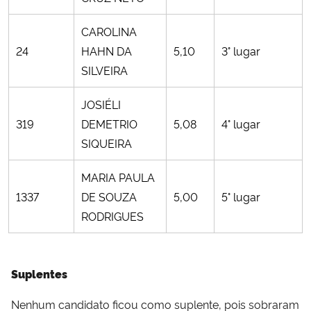
CAROLINA
24
HAHN DA
5,10
3° lugar
SILVEIRA
JOSIÉLI
319
DEMETRIO
5,08
4° lugar
SIQUEIRA
MARIA PAULA
1337
DE SOUZA
5,00
5° lugar
RODRIGUES
Suplentes
Nenhum candidato ficou como suplente, pois sobraram