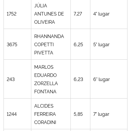
JÚLIA
1752
ANTUNES DE
7,27
4° lugar
Secretaria-Geral
OLIVEIRA
Secretaria de Governo
RHANNANDA
3675
COPETTI
6,25
5° lugar
Gabinete de Segurança Institucional
PIVETTA
Advocacia-Geral da União
MARLOS
EDUARDO
Banco Central do Brasil
243
6,23
6° lugar
ZORZELLA
FONTANA
Planalto
ALCIDES
1244
FERREIRA
5,85
7° lugar
CORADINI