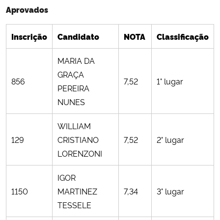
Aprovados
Ministério da Cidadania
Ministério da Saúde
Inscrição
Candidato
NOTA
Classificação
MARIA DA
Ministério de Minas e Energia
GRAÇA
856
7,52
1° lugar
Ministério da Ciência, Tecnologia, Inovações e Comunicações
PEREIRA
NUNES
Ministério do Meio Ambiente
WILLIAM
129
CRISTIANO
7,52
2° lugar
Ministério do Turismo
LORENZONI
Ministério do Desenvolvimento Regional
IGOR
1150
MARTINEZ
7,34
3° lugar
Controladoria-Geral da União
TESSELE
Ministério da Mulher, da Família e dos Direitos Humanos