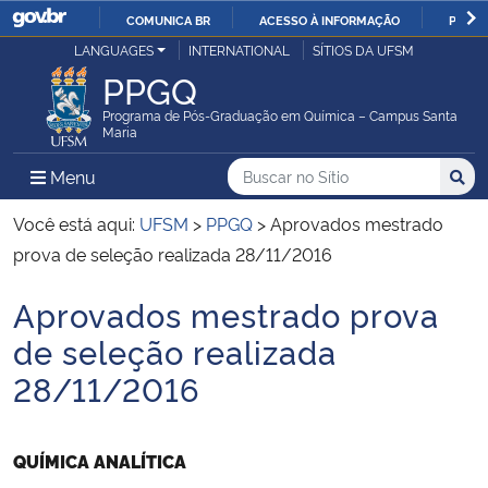
COMUNICA BR
ACESSO À INFORMAÇÃO
PARTI
Casa Civil
LANGUAGES
INTERNATIONAL
SÍTIOS DA UFSM
IR
PPGQ
PARA
Ministério da Justiça e Segurança Pública
O
Programa de Pós-Graduação em Química – Campus Santa
Maria
CONTEÚDO
Ministério da Defesa
Buscar no no Sítio
Busca
Busca:
Menu Principal do Sítio
Menu
Busc
Ministério das Relações Exteriores
Você está aqui:
UFSM
>
PPGQ
>
Aprovados mestrado
prova de seleção realizada 28/11/2016
Ministério da Economia
Aprovados mestrado prova
Início do conteúdo
Ministério da Infraestrutura
de seleção realizada
28/11/2016
Ministério da Agricultura, Pecuária e Abastecimento
Ministério da Educação
QUÍMICA ANALÍTICA