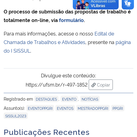
O processo de submissão das propostas de trabalho é
totalmente on-line, via
formulário
.
Para mais informações, acesse o nosso
Edital de
Chamada de Trabalhos e Atividades
, presente na
página
do I SISSUL
.
Divulgue este conteúdo:
https://ufsm.br/r-497-1852
Copiar
para área de tran
Registrado em
,
,
DESTAQUES
EVENTO
NOTÍCIAS
,
,
,
,
Assunto(s):
EVENTOPPGRI
EVENTOS
MESTRADOPPGRI
PPGRI
SISSUL2023
Publicações Recentes