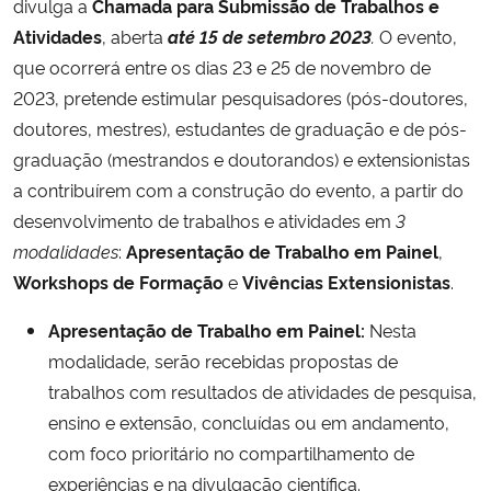
divulga a
Chamada para Submissão de Trabalhos e
Atividades
, aberta
até 15 de setembro 2023
.
O evento,
Secretaria-Geral
que ocorrerá entre os dias 23 e 25 de novembro de
2023, pretende estimular pesquisadores (pós-doutores,
Secretaria de Governo
doutores, mestres), estudantes de graduação e de pós-
graduação (mestrandos e doutorandos) e extensionistas
Gabinete de Segurança Institucional
a contribuírem com a construção do evento, a partir do
desenvolvimento de trabalhos e atividades em
3
Advocacia-Geral da União
modalidades
:
Apresentação de Trabalho em Painel
,
Workshops de Formação
e
Vivências Extensionistas
.
Banco Central do Brasil
Apresentação de Trabalho em Painel:
Nesta
Planalto
modalidade, serão recebidas propostas de
trabalhos com resultados de atividades de pesquisa,
ensino e extensão, concluídas ou em andamento,
com foco prioritário no compartilhamento de
experiências e na divulgação científica.