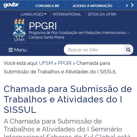
COMUNICA BR
ACESSO À INFORMAÇÃO
PARTI
Casa Civil
LANGUAGES
INTERNATIONAL
SÍTIOS DA UFSM
IR
PPGRI
PARA
Ministério da Justiça e Segurança Pública
O
Programa de Pós-Graduação em Relações Internacionais –
Campus Santa Maria
CONTEÚDO
Ministério da Defesa
Buscar no no Sítio
Busca
Busca:
Menu Principal do Sítio
Menu
Busc
Ministério das Relações Exteriores
Você está aqui:
UFSM
>
PPGRI
>
Chamada para
Submissão de Trabalhos e Atividades do I SISSUL
Ministério da Economia
Chamada para Submissão de
Início do conteúdo
Ministério da Infraestrutura
Trabalhos e Atividades do I
SISSUL
Ministério da Agricultura, Pecuária e Abastecimento
A Chamada para Submissão de
Ministério da Educação
Trabalhos e Atividades do I Seminário
Internacional Saberes do Sul Global está