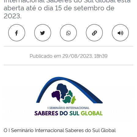
Ministério da Cidadania
aberta até o dia 15 de setembro de
2023.
Ministério da Saúde
Copiar para área 
Ministério de Minas e Energia
Ministério da Ciência, Tecnologia, Inovações e Comunicações
Publicado em
29/08/2023, 18h39
Ministério do Meio Ambiente
Ministério do Turismo
Ministério do Desenvolvimento Regional
Controladoria-Geral da União
O I Seminário Internacional Saberes do Sul Global
Ministério da Mulher, da Família e dos Direitos Humanos