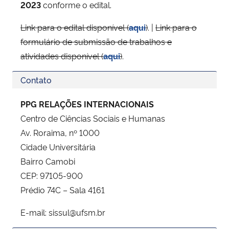
2023
conforme o edital.
Link para o edital disponível (
aqui
)
. |
Link para o
formulário de submissão de trabalhos e
atividades disponível (
aqui
)
.
Contato
PPG RELAÇÕES INTERNACIONAIS
Centro de Ciências Sociais e Humanas
Av. Roraima, nº 1000
Cidade Universitária
Bairro Camobi
CEP: 97105-900
Prédio 74C – Sala 4161
E-mail: sissul@ufsm.br