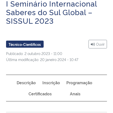
I Seminário Internacional
Ministério da Cidadania
Saberes do Sul Global –
SISSUL 2023
Ministério da Saúde
Ministério de Minas e Energia
Ouvir
Técnico-Científicos
Ministério da Ciência, Tecnologia, Inovações e Comunicações
Publicado: 2 outubro 2023 - 11:00
Ministério do Meio Ambiente
Última modificação: 20 janeiro 2024 - 10:47
Ministério do Turismo
Descrição
Inscrição
Programação
Ministério do Desenvolvimento Regional
Certificados
Anais
Controladoria-Geral da União
Ministério da Mulher, da Família e dos Direitos Humanos