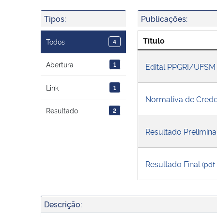
Tipos:
Publicações:
Título
Todos
4
Abertura
1
Edital PPGRI/UFS
Link
1
Normativa de Crede
Resultado
2
Resultado Prelimin
Resultado Final
(pdf
Descrição: