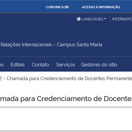
COMUNICA BR
ACESSO À INFORMAÇÃO
Ministério da Defesa
Ministério das Relações
Mini
IR
LANGUAGES
INTERNATI
Exteriores
PARA
O
Ministério da Cidadania
Ministério da Saúde
Mini
CONTEÚDO
elações Internacionais – Campus Santa Maria
os
Editais
Contato
Serviços
Gestores do sítio
Ministério do
Controladoria-Geral da
Mini
Desenvolvimento Regional
União
Famí
 – Chamada para Credenciamento de Docentes Permanent
Hum
mada para Credenciamento de Docente
Advocacia-Geral da União
Banco Central do Brasil
Plan