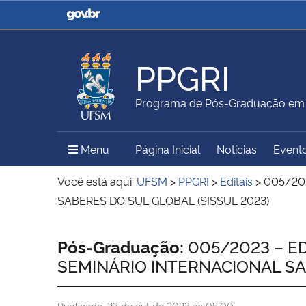
Casa Civil
Ministério da Justiça e
Segurança Pública
PPGRI
Ministério da Agricultura,
Ministério da Educação
Programa de Pós-Graduação em R
Pecuária e Abastecimento
Menu Principal do Sítio
Menu
Página Inicial
Notícias
Event
Ministério do Meio Ambiente
Ministério do Turismo
Você está aqui:
UFSM
>
PPGRI
>
Editais
>
005/20
SABERES DO SUL GLOBAL (SISSUL 2023)
Secretaria de Governo
Gabinete de Segurança
Início do conteúdo
Pós-Graduação:
005/2023 – ED
Institucional
SEMINÁRIO INTERNACIONAL SA
Publicado:
23 de out de 2023 às 08:00