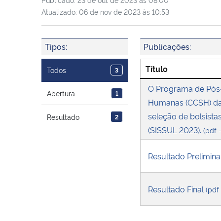
Atualizado:
06 de nov de 2023 às 10:53
Tipos:
Publicações:
Título
Todos
3
O Programa de Pós-
Abertura
1
Humanas (CCSH) da U
seleção de bolsista
Resultado
2
(SISSUL 2023).
(pdf 
Resultado Prelimin
Resultado Final
(pdf