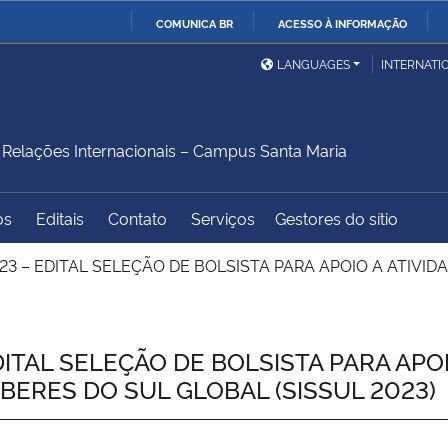
COMUNICA BR
ACESSO À INFORMAÇÃO
Ministério da Defesa
Ministério das Relações
Mini
IR
LANGUAGES
INTERNATI
Exteriores
PARA
O
Ministério da Cidadania
Ministério da Saúde
Mini
CONTEÚDO
elações Internacionais – Campus Santa Maria
os
Editais
Contato
Serviços
Gestores do sítio
Ministério do
Controladoria-Geral da
Mini
Desenvolvimento Regional
União
Famí
23 – EDITAL SELEÇÃO DE BOLSISTA PARA APOIO A ATIVID
Hum
Advocacia-Geral da União
Banco Central do Brasil
Plan
ITAL SELEÇÃO DE BOLSISTA PARA APOIO
BERES DO SUL GLOBAL (SISSUL 2023)