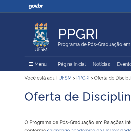
Casa Civil
Ministério da Justiça e
Segurança Pública
PPGRI
Ministério da Agricultura,
Ministério da Educação
Programa de Pós-Graduação em R
Pecuária e Abastecimento
Menu Principal do Sítio
Menu
Página Inicial
Notícias
Event
Ministério do Meio Ambiente
Ministério do Turismo
Você está aqui:
UFSM
>
PPGRI
>
Oferta de Discipl
Oferta de Discipli
Início do conteúdo
Secretaria de Governo
Gabinete de Segurança
Institucional
O Programa de Pós-Graduação em Relações Intern
conforme
calendário acadêmico da Universidad