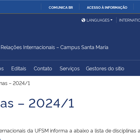
COMUNICA BR
ACESSO À INFORMAÇÃO
Ministério da Defesa
Ministério das Relações
Mini
IR
LANGUAGES
INTERNATI
Exteriores
PARA
O
Ministério da Cidadania
Ministério da Saúde
Mini
CONTEÚDO
elações Internacionais – Campus Santa Maria
os
Editais
Contato
Serviços
Gestores do sítio
Ministério do
Controladoria-Geral da
Mini
Desenvolvimento Regional
União
Famí
inas – 2024/1
Hum
nas – 2024/1
Advocacia-Geral da União
Banco Central do Brasil
Plan
acionais da UFSM informa a abaixo a lista de disciplinas 
e
.