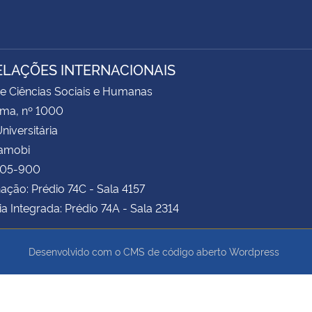
ELAÇÕES INTERNACIONAIS
e Ciências Sociais e Humanas
ima, nº 1000
niversitária
Camobi
105-900
ção: Prédio 74C - Sala 4157
ia Integrada: Prédio 74A - Sala 2314
Desenvolvido com o CMS de código aberto
Wordpress