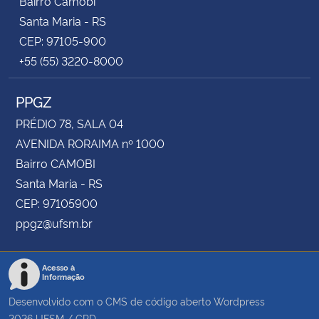
Bairro Camobi
Santa Maria - RS
CEP: 97105-900
+55 (55) 3220-8000
PPGZ
PRÉDIO 78, SALA 04
AVENIDA RORAIMA nº 1000
Bairro CAMOBI
Santa Maria - RS
CEP: 97105900
ppgz@ufsm.br
Acesso à
Informação
Desenvolvido com o CMS de código aberto
Wordpress
2026
UFSM
/
CPD