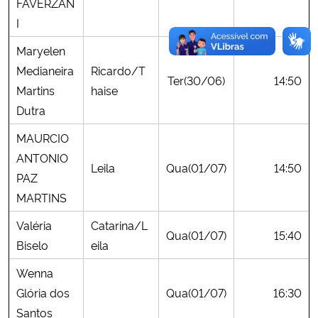
FAVERZAN
I
Maryelen
Medianeira
Ricardo/T
Ter(30/06)
14:50
Martins
haise
Dutra
MAURCIO
ANTONIO
Leila
Qua(01/07)
14:50
PAZ
MARTINS
Valéria
Catarina/L
Qua(01/07)
15:40
Biselo
eila
Wenna
Glória dos
Qua(01/07)
16:30
Santos