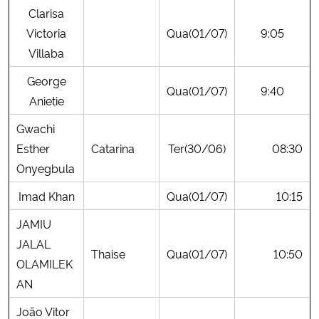
Clarisa
Victoria
Qua(01/07)
9:05
Secretaria-Geral
Villaba
Secretaria de Governo
George
Qua(01/07)
9:40
Anietie
Gabinete de Segurança Institucional
Gwachi
Advocacia-Geral da União
Esther
Catarina
Ter(30/06)
08:30
Onyegbula
Banco Central do Brasil
Imad Khan
Qua(01/07)
10:15
Planalto
JAMIU
JALAL
Thaise
Qua(01/07)
10:50
OLAMILEK
AN
João Vitor