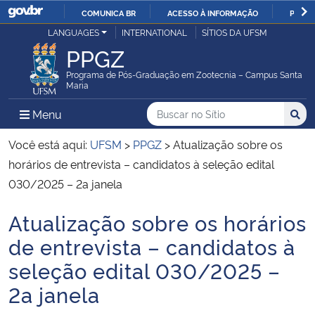
COMUNICA BR
ACESSO À INFORMAÇÃO
PARTI
Casa Civil
LANGUAGES
INTERNATIONAL
SÍTIOS DA UFSM
IR
PPGZ
PARA
Ministério da Justiça e Segurança Pública
O
Programa de Pós-Graduação em Zootecnia – Campus Santa
Maria
CONTEÚDO
Ministério da Defesa
Buscar no no Sítio
Busca
Busca:
Menu Principal do Sítio
Menu
Busc
Ministério das Relações Exteriores
Você está aqui:
UFSM
>
PPGZ
>
Atualização sobre os
horários de entrevista – candidatos à seleção edital
Ministério da Economia
030/2025 – 2a janela
Atualização sobre os horários
Ministério da Infraestrutura
Início do conteúdo
de entrevista – candidatos à
Ministério da Agricultura, Pecuária e Abastecimento
seleção edital 030/2025 –
2a janela
Ministério da Educação