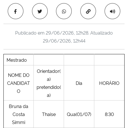
Ministério da Cidadania
Copiar para área 
Ministério da Saúde
Publicado em
29/06/2026, 12h28
. Atualizado
Ministério de Minas e Energia
29/06/2026, 12h44
Ministério da Ciência, Tecnologia, Inovações e Comunicações
Mestrado
Ministério do Meio Ambiente
Orientador(
NOME DO
a)
Ministério do Turismo
CANDIDAT
Dia
HORÁRIO
pretendido(
O
a)
Ministério do Desenvolvimento Regional
Bruna da
Controladoria-Geral da União
Costa
Thaise
Qua(01/07)
8:30
Simmi
Ministério da Mulher, da Família e dos Direitos Humanos