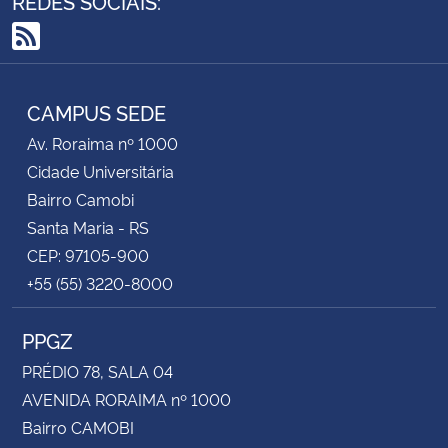
REDES SOCIAIS:
Secretaria-Geral
RSS
Secretaria de Governo
CAMPUS SEDE
Av. Roraima nº 1000
Gabinete de Segurança Institucional
Cidade Universitária
Bairro Camobi
Advocacia-Geral da União
Santa Maria - RS
CEP: 97105-900
Banco Central do Brasil
+55 (55) 3220-8000
Planalto
PPGZ
PRÉDIO 78, SALA 04
AVENIDA RORAIMA nº 1000
Bairro CAMOBI