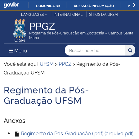
COMUNICA BR
ACESSO À INFORMAÇÃO
PARTI
Casa Civil
LANGUAGES
INTERNATIONAL
SÍTIOS DA UFSM
IR
PPGZ
PARA
Ministério da Justiça e Segurança Pública
O
Programa de Pós-Graduação em Zootecnia – Campus Santa
Maria
CONTEÚDO
Ministério da Defesa
Buscar no no Sítio
Busca
Busca:
Menu Principal do Sítio
Menu
Busc
Ministério das Relações Exteriores
Você está aqui:
UFSM
>
PPGZ
>
Regimento da Pós-
Graduação UFSM
Ministério da Economia
Regimento da Pós-
Início do conteúdo
Ministério da Infraestrutura
Graduação UFSM
Ministério da Agricultura, Pecuária e Abastecimento
Anexos
Ministério da Educação
Regimento da Pós-Graduação (.pdf) (arquivo pdf,