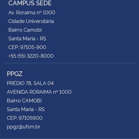
CAMPUS SEDE
Av. Roraima nº 1000
Secretaria-Geral
Cidade Universitária
Bairro Camobi
Secretaria de Governo
Santa Maria - RS
CEP: 97105-900
Gabinete de Segurança Institucional
+55 (55) 3220-8000
Advocacia-Geral da União
PPGZ
Banco Central do Brasil
PRÉDIO 78, SALA 04
AVENIDA RORAIMA nº 1000
Planalto
Bairro CAMOBI
Santa Maria - RS
CEP: 97105900
ppgz@ufsm.br