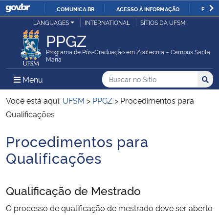
COMUNICA BR
ACESSO À INFORMAÇÃO
PARTI
Casa Civil
LANGUAGES
INTERNATIONAL
SÍTIOS DA UFSM
IR
PPGZ
PARA
Ministério da Justiça e Segurança Pública
O
Programa de Pós-Graduação em Zootecnia – Campus Santa
Maria
CONTEÚDO
Ministério da Defesa
Buscar no no Sítio
Busca
Busca:
Menu Principal do Sítio
Menu
Busc
Ministério das Relações Exteriores
Você está aqui:
UFSM
>
PPGZ
>
Procedimentos para
Qualificações
Ministério da Economia
Procedimentos para
Início do conteúdo
Ministério da Infraestrutura
Qualificações
Ministério da Agricultura, Pecuária e Abastecimento
Qualificação de Mestrado
Ministério da Educação
O processo de qualificação de mestrado deve ser aberto