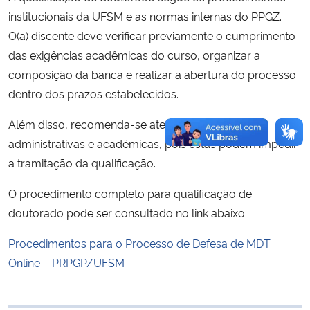
institucionais da UFSM e as normas internas do PPGZ.
Secretaria-Geral
O(a) discente deve verificar previamente o cumprimento
das exigências acadêmicas do curso, organizar a
Secretaria de Governo
composição da banca e realizar a abertura do processo
dentro dos prazos estabelecidos.
Gabinete de Segurança Institucional
Além disso, recomenda-se atenção às pendências
administrativas e acadêmicas, pois estas podem impedir
Advocacia-Geral da União
a tramitação da qualificação.
Banco Central do Brasil
O procedimento completo para qualificação de
doutorado pode ser consultado no link abaixo:
Planalto
Procedimentos para o Processo de Defesa de MDT
Online – PRPGP/UFSM