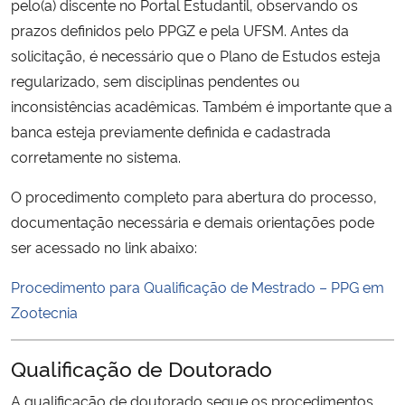
pelo(a) discente no Portal Estudantil, observando os
Ministério da Cidadania
prazos definidos pelo PPGZ e pela UFSM. Antes da
solicitação, é necessário que o Plano de Estudos esteja
Ministério da Saúde
regularizado, sem disciplinas pendentes ou
inconsistências acadêmicas. Também é importante que a
Ministério de Minas e Energia
banca esteja previamente definida e cadastrada
corretamente no sistema.
Ministério da Ciência, Tecnologia, Inovações e Comunicações
O procedimento completo para abertura do processo,
Ministério do Meio Ambiente
documentação necessária e demais orientações pode
ser acessado no link abaixo:
Ministério do Turismo
Procedimento para Qualificação de Mestrado – PPG em
Ministério do Desenvolvimento Regional
Zootecnia
Controladoria-Geral da União
Qualificação de Doutorado
A qualificação de doutorado segue os procedimentos
Ministério da Mulher, da Família e dos Direitos Humanos