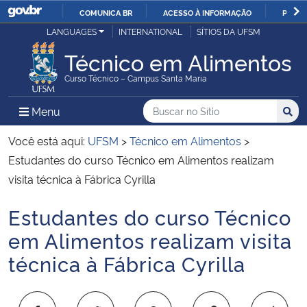
COMUNICA BR
ACESSO À INFORMAÇÃO
PARTI
Casa Civil
LANGUAGES
INTERNATIONAL
SÍTIOS DA UFSM
IR
PARA
Técnico em Alimentos
Ministério da Justiça e Segurança Pública
O
Curso Técnico – Campus Santa Maria
CONTEÚDO
Ministério da Defesa
Buscar no no Sítio
Busca
Busca:
Menu Principal do Sítio
Menu
Busc
Ministério das Relações Exteriores
Você está aqui:
UFSM
>
Técnico em Alimentos
>
Estudantes do curso Técnico em Alimentos realizam
Ministério da Economia
visita técnica à Fábrica Cyrilla
Estudantes do curso Técnico
Ministério da Infraestrutura
Início do conteúdo
em Alimentos realizam visita
Ministério da Agricultura, Pecuária e Abastecimento
técnica à Fábrica Cyrilla
Ministério da Educação