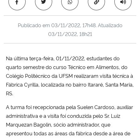
Copiar para área 
Ministério da Cidadania
Ministério da Saúde
Publicado em
03/11/2022, 17h48
. Atualizado
03/11/2022, 18h21
Ministério de Minas e Energia
Ministério da Ciência, Tecnologia, Inovações e Comunicações
Na última terça-feira, 01/11/2022, estudantes do
quarto semestre do curso Técnico em Alimentos, do
Ministério do Meio Ambiente
Colégio Politécnico da UFSM realizaram visita técnica à
Fábrica Cyrilla, localizada no bairro Itararé, Santa Maria,
Ministério do Turismo
RS.
Ministério do Desenvolvimento Regional
A turma foi recepcionada pela Suelen Cardoso, auxiliar
administrativa e a visita foi conduzida pelo Sr. Luiz
Controladoria-Geral da União
Marquezan Bagolin, sócio administrador, que
apresentou todas as áreas da fábrica desde a área de
Ministério da Mulher, da Família e dos Direitos Humanos