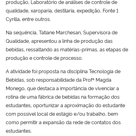
produção, Laboratório de análises de controle de
qualidade, xaroparia, destilaria, expedição, Fonte 1
Secretaria-Geral
Cyrilla, entre outros.
Secretaria de Governo
Na sequência, Tatiane Marchesan, Supervisora de
Qualidade, apresentou a linha de produção das
Gabinete de Segurança Institucional
bebidas, ressaltando as matérias-primas, as etapas de
produção e controle de processo.
Advocacia-Geral da União
A atividade foi proposta na disciplina Tecnologia de
Banco Central do Brasil
Bebidas, sob responsabilidade da Profª Magda
Monego, que destaca a importância de vivenciar a
Planalto
rotina de uma fábrica de bebidas na formação dos
estudantes, oportunizar a aproximação do estudante
com possível local de estágio e/ou trabalho, bem
como permitir a expansão da rede de contatos dos
estudantes.