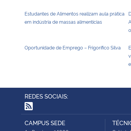
Estudantes de Alimentos realizam aula prática
D
em indústria de massas alimentícias
A
o
Oportunidade de Emprego – Frigorífico Silva
E
v
e
REDES SOCIAIS:
RSS
CAMPUS SEDE
TÉCNI