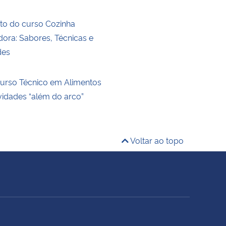
to do curso Cozinha
ra: Sabores, Técnicas e
des
urso Técnico em Alimentos
vidades “além do arco”
Voltar ao topo