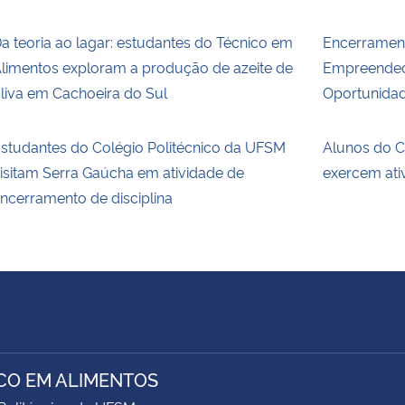
a teoria ao lagar: estudantes do Técnico em
Encerramen
limentos exploram a produção de azeite de
Empreendedo
liva em Cachoeira do Sul
Oportunida
studantes do Colégio Politécnico da UFSM
Alunos do C
isitam Serra Gaúcha em atividade de
exercem ati
ncerramento de disciplina
CO EM ALIMENTOS