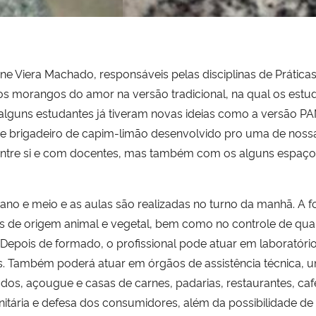
ne Viera Machado, responsáveis pelas disciplinas de Prática
s morangos do amor na versão tradicional, na qual os estu
, alguns estudantes já tiveram novas ideias como a versão PA
 e brigadeiro de capim-limão desenvolvido pro uma de noss
 entre si e com docentes, mas também com os alguns espaço
no e meio e as aulas são realizadas no turno da manhã. A fo
 de origem animal e vegetal, bem como no controle de quali
 Depois de formado, o profissional pode atuar em laboratório
os. Também poderá atuar em órgãos de assistência técnica, 
os, açougue e casas de carnes, padarias, restaurantes, cafete
itária e defesa dos consumidores, além da possibilidade d