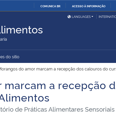
COMUNICA BR
ACESSO À INFORMAÇÃO
Ministério da Defesa
Ministério das Relações
Mini
IR
LANGUAGES
INTERNATI
Exteriores
PARA
limentos
O
Ministério da Cidadania
Ministério da Saúde
Mini
CONTEÚDO
aria
es do sítio
Ministério do
Controladoria-Geral da
Mini
Desenvolvimento Regional
União
Famí
Morangos do amor marcam a recepção dos calouros do cur
Hum
 marcam a recepção d
Advocacia-Geral da União
Banco Central do Brasil
Plan
Alimentos
atório de Práticas Alimentares Sensoriais