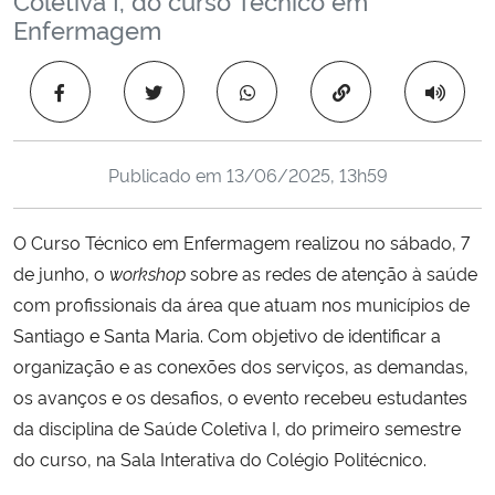
Ministério da Cidadania
Enfermagem
Ministério da Saúde
Copiar para área 
Ministério de Minas e Energia
Publicado em
13/06/2025, 13h59
Ministério da Ciência, Tecnologia, Inovações e Comunicações
O Curso Técnico em Enfermagem realizou no sábado, 7
Ministério do Meio Ambiente
de junho, o
workshop
sobre as redes de atenção à saúde
com profissionais da área que atuam nos municípios de
Ministério do Turismo
Santiago e Santa Maria. Com objetivo de identificar a
organização e as conexões dos serviços, as demandas,
Ministério do Desenvolvimento Regional
os avanços e os desafios, o evento recebeu estudantes
da disciplina de Saúde Coletiva I, do primeiro semestre
Controladoria-Geral da União
do curso, na Sala Interativa do Colégio Politécnico.
Ministério da Mulher, da Família e dos Direitos Humanos