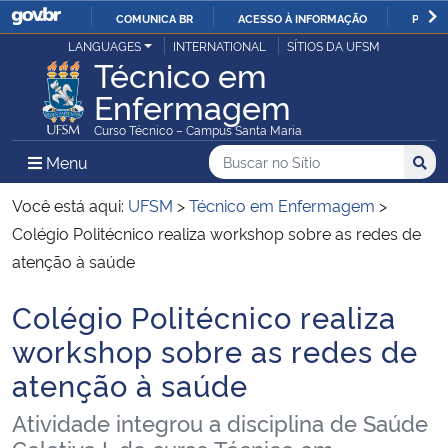
COMUNICA BR
ACESSO À INFORMAÇÃO
PARTI
Casa Civil
LANGUAGES
INTERNATIONAL
SÍTIOS DA UFSM
IR
Técnico em
PARA
Enfermagem
Ministério da Justiça e Segurança Pública
O
Curso Técnico – Campus Santa Maria
CONTEÚDO
Ministério da Defesa
Buscar no no Sítio
Busca
Busca:
Menu Principal do Sítio
Menu
Busc
Ministério das Relações Exteriores
Você está aqui:
UFSM
>
Técnico em Enfermagem
>
Colégio Politécnico realiza workshop sobre as redes de
Ministério da Economia
atenção à saúde
Colégio Politécnico realiza
Ministério da Infraestrutura
Início do conteúdo
workshop sobre as redes de
Ministério da Agricultura, Pecuária e Abastecimento
atenção à saúde
Ministério da Educação
Atividade integrou a disciplina de Saúde
Coletiva I, do curso Técnico em