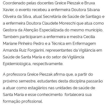
Coordenado pelas docentes Greice Pieszak e Bruxa
Xavier, o evento recebeu a enfermeira Doutora Silvana
Secretaria-Geral
Oliveira da Silva, atual Secretária de Saúde de Santiago e
a enfermeira Doutora Claudete Moreschi que atua como
Secretaria de Governo
Gestora da Atenção Especializada do mesmo município.
Também participaram a enfermeira e mestra Cecília
Gabinete de Segurança Institucional
Mariane Pinheiro Pedro e a Técnica em Enfermagem
Amanda Ruiz Forgiarini, representantes da Vigilância em
Advocacia-Geral da União
Saúde de Santa Maria e do setor de Vigilância
Banco Central do Brasil
Epidemiológica, respectivamente.
A professora Greice Pieszak afirma que, a partir do
Planalto
próximo semestre, estudantes desta disciplina passarão
a atuar como estagiários nas unidades de saúde de
Santa Maria e esse conhecimento fortalecerá sua
formação profissional.