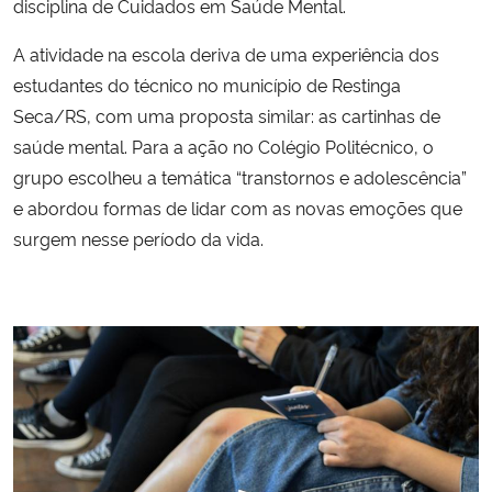
disciplina de Cuidados em Saúde Mental.
Secretaria-Geral
A atividade na escola deriva de uma experiência dos
estudantes do técnico no município de Restinga
Secretaria de Governo
Seca/RS, com uma proposta similar: as cartinhas de
saúde mental. Para a ação no Colégio Politécnico, o
Gabinete de Segurança Institucional
grupo escolheu a temática “transtornos e adolescência”
e abordou formas de lidar com as novas emoções que
Advocacia-Geral da União
surgem nesse período da vida.
Banco Central do Brasil
Planalto