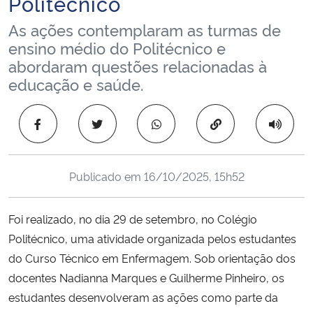
Politécnico
Ministério da Cidadania
As ações contemplaram as turmas de
ensino médio do Politécnico e
Ministério da Saúde
abordaram questões relacionadas à
educação e saúde.
Ministério de Minas e Energia
Copiar para área 
Ministério da Ciência, Tecnologia, Inovações e Comunicações
Ministério do Meio Ambiente
Publicado em
16/10/2025, 15h52
Ministério do Turismo
Foi realizado, no dia 29 de setembro, no Colégio
Ministério do Desenvolvimento Regional
Politécnico, uma atividade organizada pelos estudantes
do Curso Técnico em Enfermagem. Sob orientação dos
Controladoria-Geral da União
docentes Nadianna Marques e Guilherme Pinheiro, os
estudantes desenvolveram as ações como parte da
Ministério da Mulher, da Família e dos Direitos Humanos