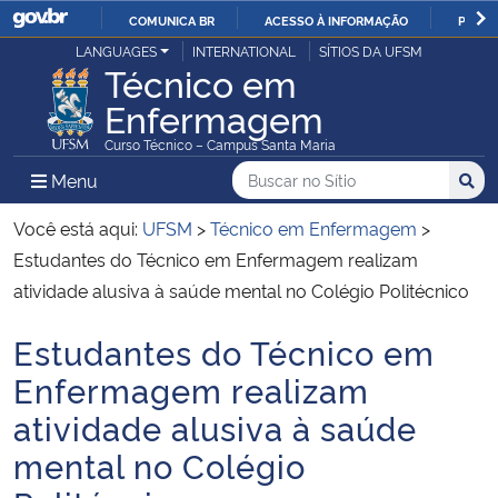
COMUNICA BR
ACESSO À INFORMAÇÃO
PARTI
Casa Civil
LANGUAGES
INTERNATIONAL
SÍTIOS DA UFSM
IR
Técnico em
PARA
Enfermagem
Ministério da Justiça e Segurança Pública
O
Curso Técnico – Campus Santa Maria
CONTEÚDO
Ministério da Defesa
Buscar no no Sítio
Busca
Busca:
Menu Principal do Sítio
Menu
Busc
Ministério das Relações Exteriores
Você está aqui:
UFSM
>
Técnico em Enfermagem
>
Estudantes do Técnico em Enfermagem realizam
Ministério da Economia
atividade alusiva à saúde mental no Colégio Politécnico
Estudantes do Técnico em
Ministério da Infraestrutura
Início do conteúdo
Enfermagem realizam
Ministério da Agricultura, Pecuária e Abastecimento
atividade alusiva à saúde
mental no Colégio
Ministério da Educação