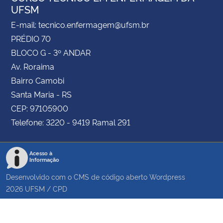
UFSM
E-mail: tecnico.enfermagem@ufsm.br
PRÉDIO 70
BLOCO G - 3º ANDAR
Av. Roraima
Bairro Camobi
Santa Maria - RS
CEP: 97105900
Telefone: 3220 - 9419 Ramal 291
Acesso à
Informação
Desenvolvido com o CMS de código aberto
Wordpress
2026
UFSM
/
CPD