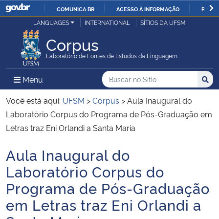
COMUNICA BR
ACESSO À INFORMAÇÃO
PARTI
Casa Civil
LANGUAGES
INTERNATIONAL
SÍTIOS DA UFSM
IR
PARA
Corpus
Ministério da Justiça e Segurança Pública
O
Laboratório de Fontes de Estudos da Linguagem
CONTEÚDO
Ministério da Defesa
Buscar no no Sítio
Busca
Busca:
Menu Principal do Sítio
Menu
Busc
Ministério das Relações Exteriores
Você está aqui:
UFSM
>
Corpus
>
Aula Inaugural do
Laboratório Corpus do Programa de Pós-Graduação em
Ministério da Economia
Letras traz Eni Orlandi a Santa Maria
Aula Inaugural do
Ministério da Infraestrutura
Início do conteúdo
Laboratório Corpus do
Ministério da Agricultura, Pecuária e Abastecimento
Programa de Pós-Graduação
em Letras traz Eni Orlandi a
Ministério da Educação