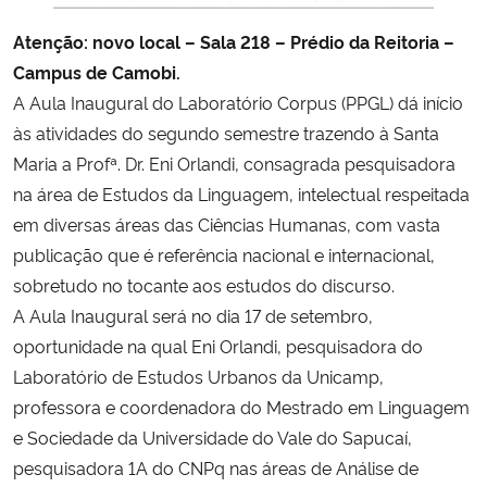
Atenção: novo local – Sala 218 – Prédio da Reitoria –
Secretaria-Geral
Campus de Camobi.
A Aula Inaugural do Laboratório Corpus (PPGL) dá início
Secretaria de Governo
às atividades do segundo semestre trazendo à Santa
Maria a Profª. Dr. Eni Orlandi, consagrada pesquisadora
Gabinete de Segurança Institucional
na área de Estudos da Linguagem, intelectual respeitada
em diversas áreas das Ciências Humanas, com vasta
Advocacia-Geral da União
publicação que é referência nacional e internacional,
Banco Central do Brasil
sobretudo no tocante aos estudos do discurso.
A Aula Inaugural será no dia 17 de setembro,
Planalto
oportunidade na qual Eni Orlandi, pesquisadora do
Laboratório de Estudos Urbanos da Unicamp,
professora e coordenadora do Mestrado em Linguagem
e Sociedade da Universidade do Vale do Sapucaí,
pesquisadora 1A do CNPq nas áreas de Análise de