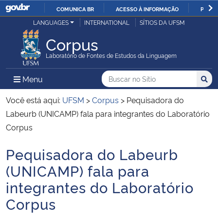
COMUNICA BR
ACESSO À INFORMAÇÃO
PARTI
Casa Civil
LANGUAGES
INTERNATIONAL
SÍTIOS DA UFSM
IR
PARA
Corpus
Ministério da Justiça e Segurança Pública
O
Laboratório de Fontes de Estudos da Linguagem
CONTEÚDO
Ministério da Defesa
Buscar no no Sítio
Busca
Busca:
Menu Principal do Sítio
Menu
Busc
Ministério das Relações Exteriores
Você está aqui:
UFSM
>
Corpus
>
Pequisadora do
Labeurb (UNICAMP) fala para integrantes do Laboratório
Ministério da Economia
Corpus
Pequisadora do Labeurb
Ministério da Infraestrutura
Início do conteúdo
(UNICAMP) fala para
Ministério da Agricultura, Pecuária e Abastecimento
integrantes do Laboratório
Corpus
Ministério da Educação