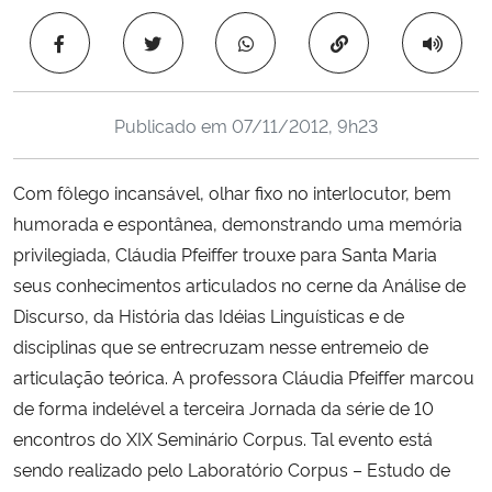
Ministério da Cidadania
Copiar para área 
Ministério da Saúde
Publicado em
07/11/2012, 9h23
Ministério de Minas e Energia
Com fôlego incansável, olhar fixo no interlocutor, bem
Ministério da Ciência, Tecnologia, Inovações e Comunicações
humorada e espontânea, demonstrando uma memória
privilegiada, Cláudia Pfeiffer trouxe para Santa Maria
Ministério do Meio Ambiente
seus conhecimentos articulados no cerne da Análise de
Ministério do Turismo
Discurso, da História das Idéias Linguísticas e de
disciplinas que se entrecruzam nesse entremeio de
Ministério do Desenvolvimento Regional
articulação teórica. A professora Cláudia Pfeiffer marcou
de forma indelével a terceira Jornada da série de 10
Controladoria-Geral da União
encontros do XIX Seminário Corpus. Tal evento está
sendo realizado pelo Laboratório Corpus – Estudo de
Ministério da Mulher, da Família e dos Direitos Humanos