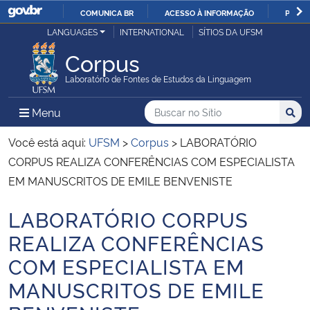
COMUNICA BR
ACESSO À INFORMAÇÃO
PARTI
Casa Civil
LANGUAGES
INTERNATIONAL
SÍTIOS DA UFSM
IR
PARA
Corpus
Ministério da Justiça e Segurança Pública
O
Laboratório de Fontes de Estudos da Linguagem
CONTEÚDO
Ministério da Defesa
Buscar no no Sítio
Busca
Busca:
Menu Principal do Sítio
Menu
Busc
Ministério das Relações Exteriores
Você está aqui:
UFSM
>
Corpus
>
LABORATÓRIO
CORPUS REALIZA CONFERÊNCIAS COM ESPECIALISTA
Ministério da Economia
EM MANUSCRITOS DE EMILE BENVENISTE
LABORATÓRIO CORPUS
Ministério da Infraestrutura
Início do conteúdo
REALIZA CONFERÊNCIAS
Ministério da Agricultura, Pecuária e Abastecimento
COM ESPECIALISTA EM
MANUSCRITOS DE EMILE
Ministério da Educação