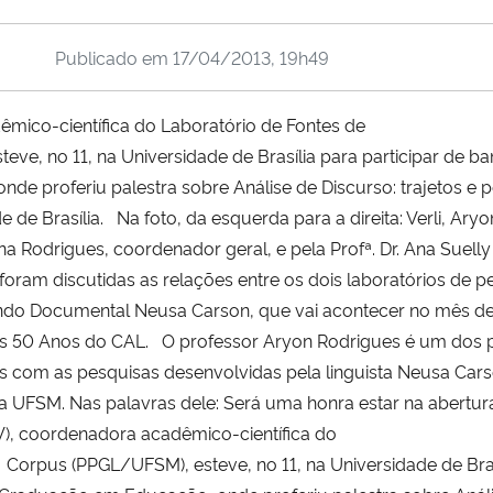
Publicado em
17/04/2013, 19h49
dêmico-científica do Laboratório de Fontes de
ve, no 11, na Universidade de Brasília para participar de b
roferiu palestra sobre Análise de Discurso: trajetos e pesr
 de Brasília. Na foto, da esquerda para a direita: Verli, Aryo
Igna Rodrigues, coordenador geral, e pela Profª. Dr. Ana Suel
ram discutidas as relações entre os dois laboratórios de pe
ndo Documental Neusa Carson, que vai acontecer no mês de 
0 Anos do CAL. O professor Aryon Rodrigues é um dos prim
ões com as pesquisas desenvolvidas pela linguista Neusa Cars
da UFSM. Nas palavras dele: Será uma honra estar na abert
DLV), coordenadora acadêmico-científica do
 Corpus (PPGL/UFSM), esteve, no 11, na Universidade de Bras