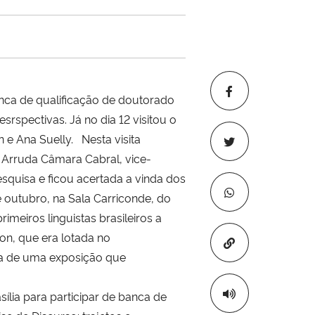
anca de qualificação de doutorado
spectivas. Já no dia 12 visitou o
n e Ana Suelly. Nesta visita
ly Arruda Câmara Cabral, vice-
squisa e ficou acertada a vinda dos
outubro, na Sala Carriconde, do
eiros linguistas brasileiros a
on, que era lotada no
Copiar para áre
ura de uma exposição que
ília para participar de banca de