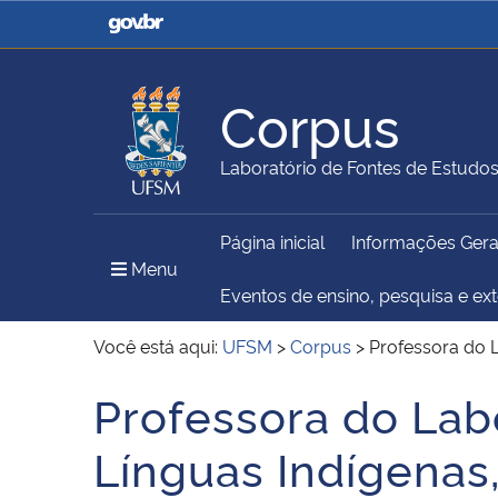
Casa Civil
Ministério da Justiça e
Segurança Pública
Corpus
Ministério da Agricultura,
Ministério da Educação
Laboratório de Fontes de Estudo
Pecuária e Abastecimento
Página inicial
Informações Gera
Ministério do Meio Ambiente
Ministério do Turismo
Menu Principal do Sítio
Menu
Eventos de ensino, pesquisa e ex
Você está aqui:
UFSM
>
Corpus
>
Professora do L
Secretaria de Governo
Gabinete de Segurança
Professora do Labo
Início do conteúdo
Institucional
Línguas Indígenas