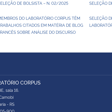
ELEÇÃO DE BOLSISTA – N. 02/2025
SELEÇÃO DE
MEMBROS DO LABORATÓRIO CORPUS TÊM
SELEÇÃO D
TRABALHOS CITADOS EM MATÉRIA DE BLOG
LABORATÓR
FRANCÊS SOBRE ANÁLISE DO DISCURSO
ATÓRIO CORPUS
E, sala 16.
Camobi
ria - RS
105-900