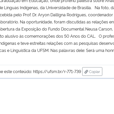
aduação em Educação, onde proferiu palestra sobre Anális
 de Línguas Indígenas, da Universidade de Brasília. Na foto, da
ebida pelo Prof. Dr. Aryon DallIgna Rodrigues, coordenador g
ratório. Na oportunidade, foram discutidas as relações ent
a abertura da Exposição do Fundo Documental Neusa Carson,
nto alusivo às comemorações dos 50 Anos do CAL. O profe
s indígenas e teve estreitas relações com as pesquisas desenv
cas e Linguística da UFSM. Nas palavras dele: Será uma hon
ue este conteúdo:
https://ufsm.br/r-771-739
Copiar
para área de