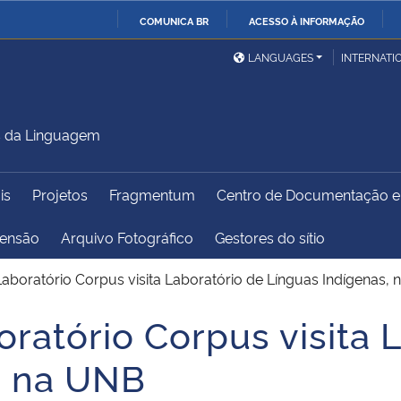
COMUNICA BR
ACESSO À INFORMAÇÃO
Ministério da Defesa
Ministério das Relações
Mini
IR
LANGUAGES
INTERNATI
Exteriores
PARA
O
Ministério da Cidadania
Ministério da Saúde
Mini
CONTEÚDO
s da Linguagem
is
Projetos
Fragmentum
Centro de Documentação 
Ministério do
Controladoria-Geral da
Mini
Desenvolvimento Regional
União
Famí
tensão
Arquivo Fotográfico
Gestores do sítio
Hum
aboratório Corpus visita Laboratório de Línguas Indígenas,
Advocacia-Geral da União
Banco Central do Brasil
Plan
ratório Corpus visita 
, na UNB