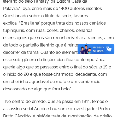
literário do selo Fantasy, da Editora Casa da
Palavra/Leya, entre mais de 1400 autores inscritos.
Questionado sobre o título da série, Tavares
explica. “‘
Brasiliana’ porque trata dos nossos cenários
tupiniquins, com ruas, cores, cheiros, cenários
e sensações que nos são reconhecíveis e atraentes, além
de todo o panteão literário que é reinterpretado no
decorrer da trama. Quanto ao elemento ‘Steampunk’,
esse sub-gênero da ficção-cientifica contemporânea,
queria algo que se passasse entre o final do século 19 e
o início do 20 e que fosse charmoso, decadente, com
um cheirinho agradável de mofo e um verniz meio
descascado de algo que fora belo.”
No centro do enredo, que se passa em 1911, temos o
assassino serial Antoine Louison e o investigador Pedro
Britto Cândido. A história trata da investigação, da prisão