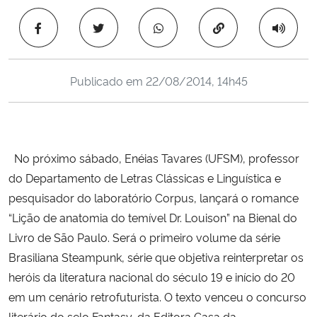
Ministério da Cidadania
Copiar para área 
Ministério da Saúde
Publicado em
22/08/2014, 14h45
Ministério de Minas e Energia
Ministério da Ciência, Tecnologia, Inovações e Comunicações
No próximo sábado, Enéias Tavares (UFSM), professor
Ministério do Meio Ambiente
do Departamento de Letras Clássicas e Linguística e
pesquisador do laboratório Corpus, lançará o romance
Ministério do Turismo
“Lição de anatomia do temível Dr. Louison” na Bienal do
Livro de São Paulo. Será o primeiro volume da série
Ministério do Desenvolvimento Regional
Brasiliana Steampunk, série que objetiva reinterpretar os
Controladoria-Geral da União
heróis da literatura nacional do século 19 e início do 20
em um cenário retrofuturista. O texto venceu o concurso
Ministério da Mulher, da Família e dos Direitos Humanos
literário do selo Fantasy, da Editora Casa da