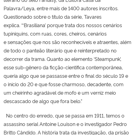
Palavra/Leya, entre mais de 1400 autores inscritos.
Secretaria-Geral
Questionado sobre o título da série, Tavares
explica. “‘
Brasiliana’ porque trata dos nossos cenários
Secretaria de Governo
tupiniquins, com ruas, cores, cheiros, cenários
e sensações que nos são reconhecíveis e atraentes, além
Gabinete de Segurança Institucional
de todo o panteão literário que é reinterpretado no
decorrer da trama. Quanto ao elemento ‘Steampunk’,
Advocacia-Geral da União
esse sub-gênero da ficção-cientifica contemporânea,
queria algo que se passasse entre o final do século 19 e
Banco Central do Brasil
o início do 20 e que fosse charmoso, decadente, com
um cheirinho agradável de mofo e um verniz meio
Planalto
descascado de algo que fora belo.”
No centro do enredo, que se passa em 1911, temos o
assassino serial Antoine Louison e o investigador Pedro
Britto Cândido. A história trata da investigação, da prisão