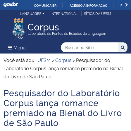
COMUNICA BR
ACESSO À INFORMAÇÃO
PARTI
Casa Civil
LANGUAGES
INTERNATIONAL
SÍTIOS DA UFSM
IR
PARA
Corpus
Ministério da Justiça e Segurança Pública
O
Laboratório de Fontes de Estudos da Linguagem
CONTEÚDO
Ministério da Defesa
Buscar no no Sítio
Busca
Busca:
Menu Principal do Sítio
Menu
Busc
Ministério das Relações Exteriores
Você está aqui:
UFSM
>
Corpus
>
Pesquisador do
Laboratório Corpus lança romance premiado na Bienal
Ministério da Economia
do Livro de São Paulo
Pesquisador do Laboratório
Ministério da Infraestrutura
Início do conteúdo
Corpus lança romance
Ministério da Agricultura, Pecuária e Abastecimento
premiado na Bienal do Livro
de São Paulo
Ministério da Educação