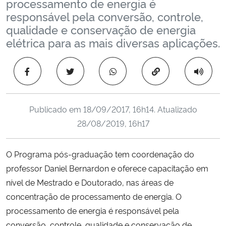
processamento de energia é
Ministério da Cidadania
responsável pela conversão, controle,
qualidade e conservação de energia
Ministério da Saúde
elétrica para as mais diversas aplicações.
Ministério de Minas e Energia
Copiar para área 
Ministério da Ciência, Tecnologia, Inovações e Comunicações
Publicado em
18/09/2017, 16h14
. Atualizado
Ministério do Meio Ambiente
28/08/2019, 16h17
Ministério do Turismo
O Programa pós-graduação tem coordenação do
professor Daniel Bernardon e oferece capacitação em
Ministério do Desenvolvimento Regional
nível de Mestrado e Doutorado, nas áreas de
concentração de processamento de energia. O
Controladoria-Geral da União
processamento de energia é responsável pela
Ministério da Mulher, da Família e dos Direitos Humanos
conversão, controle, qualidade e conservação de