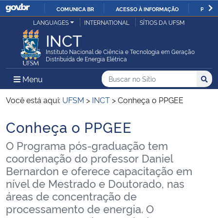
COMUNICA BR
ACESSO À INFORMAÇÃO
PARTI
Casa Civil
LANGUAGES
INTERNATIONAL
SÍTIOS DA UFSM
IR
INCT
PARA
Ministério da Justiça e Segurança Pública
O
Instituto Nacional de Ciência e Tecnologia em Geração
Distribuída de Energia Elétrica
CONTEÚDO
Ministério da Defesa
Buscar no no Sítio
Busca
Busca:
Menu Principal do Sítio
Menu
Busc
Ministério das Relações Exteriores
Você está aqui:
UFSM
>
INCT
>
Conheça o PPGEE
Conheça o PPGEE
Ministério da Economia
Início do conteúdo
O Programa pós-graduação tem
Ministério da Infraestrutura
coordenação do professor Daniel
Bernardon e oferece capacitação em
Ministério da Agricultura, Pecuária e Abastecimento
nível de Mestrado e Doutorado, nas
áreas de concentração de
Ministério da Educação
processamento de energia. O