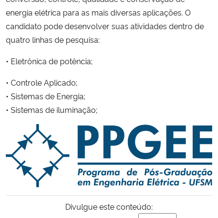
energia elétrica para as mais diversas aplicações. O
Secretaria-Geral
candidato pode desenvolver suas atividades dentro de
quatro linh
as de pesquisa:
Secretaria de Governo
• Eletrônica de potência;
Gabinete de Segurança Institucional
• Controle Aplicado;
• Sistemas de Energia;
Advocacia-Geral da União
• Sistemas de iluminação;
Banco Central do Brasil
Planalto
Divulgue este conteúdo: