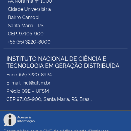
Av. Roraima nº 1000
Cidade Universitária
Bairro Camobi
Santa Maria - RS
CEP: 97105-900
+55 (55) 3220-8000
INSTITUTO NACIONAL DE CIÊNCIA E
TECNOLOGIA EM GERAÇÃO DISTRIBUÍDA
Fone: (55) 3220-8924
E-mail: inct@ufsm.br
Prédio 09E – UFSM
CEP 97105-900, Santa Maria, RS, Brasil
Acesso à
Informação
Desenvolvido com o CMS de código aberto
Wordpress