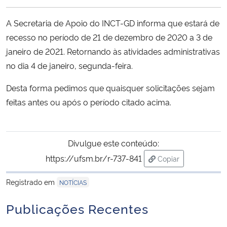
Ministério da Cidadania
A Secretaria de Apoio do INCT-GD informa que estará de
Ministério da Saúde
recesso no período de 21 de dezembro de 2020 a 3 de
janeiro de 2021. Retornando às atividades administrativas
Ministério de Minas e Energia
no dia 4 de janeiro, segunda-feira.
Desta forma pedimos que quaisquer solicitações sejam
Ministério da Ciência, Tecnologia, Inovações e Comunicações
feitas antes ou após o período citado acima.
Ministério do Meio Ambiente
Divulgue este conteúdo:
Ministério do Turismo
https://ufsm.br/r-737-841
Copiar
para área de trans
Ministério do Desenvolvimento Regional
Registrado em
NOTÍCIAS
Controladoria-Geral da União
Publicações Recentes
Ministério da Mulher, da Família e dos Direitos Humanos