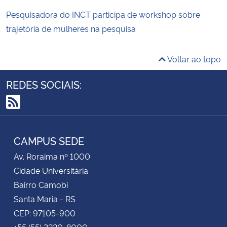
Pesquisadora do INCT participa de workshop sobre
trajetória de mulheres na pesquisa
Voltar ao topo
REDES SOCIAIS:
RSS
CAMPUS SEDE
Av. Roraima nº 1000
Cidade Universitária
Bairro Camobi
Santa Maria - RS
CEP: 97105-900
+55 (55) 3220-8000