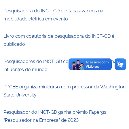
Pesquisadora do INCT-GD destaca avanços na
Secretaria-Geral
mobilidade elétrica em evento
Secretaria de Governo
Livro com coautoria de pesquisadora do INCT-GD é
publicado
Gabinete de Segurança Institucional
Advocacia-Geral da União
Pesquisadores do INCT-GD constam em lista dos mais
influentes do mundo
Banco Central do Brasil
PPGEE organiza minicurso com professor da Washington
Planalto
State University
Pesquisador do INCT-GD ganha prêmio Fapergs
“Pesquisador na Empresa” de 2023