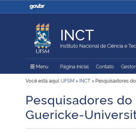
Casa Civil
Ministério da Justiça e
Segurança Pública
INCT
Ministério da Agricultura,
Ministério da Educação
Instituto Nacional de Ciência e Te
Pecuária e Abastecimento
Menu Principal do Sítio
Menu
Página inicial
Contato
Gestor
Ministério do Meio Ambiente
Ministério do Turismo
Você está aqui:
UFSM
>
INCT
>
Pesquisadores do 
Pesquisadores do 
Início do conteúdo
Secretaria de Governo
Gabinete de Segurança
Guericke-Universi
Institucional