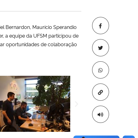
l Bernardon, Maurício Sperandio
er, a equipe da UFSM participou de
ntar oportunidades de colaboração
Copiar para áre