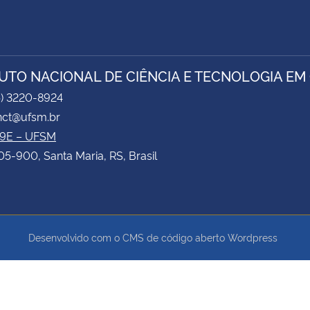
TUTO NACIONAL DE CIÊNCIA E TECNOLOGIA EM
5) 3220-8924
inct@ufsm.br
09E – UFSM
5-900, Santa Maria, RS, Brasil
Desenvolvido com o CMS de código aberto
Wordpress