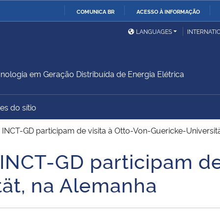
COMUNICA BR
ACESSO À INFORMAÇÃO
Ministério da Defesa
Ministério das Relações
Mini
IR
LANGUAGES
INTERNATI
Exteriores
PARA
O
Ministério da Cidadania
Ministério da Saúde
Mini
CONTEÚDO
cnologia em Geração Distribuída de Energia Elétrica
es do sítio
Ministério do
Controladoria-Geral da
Mini
Desenvolvimento Regional
União
Famí
INCT-GD participam de visita à Otto-Von-Guericke-Universit
Hum
INCT-GD participam de 
Advocacia-Geral da União
Banco Central do Brasil
Plan
tät, na Alemanha