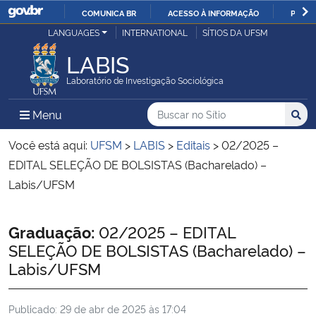
COMUNICA BR
ACESSO À INFORMAÇÃO
PARTI
Casa Civil
LANGUAGES
INTERNATIONAL
SÍTIOS DA UFSM
IR
PARA
LABIS
Ministério da Justiça e Segurança Pública
O
Laboratório de Investigação Sociológica
CONTEÚDO
Ministério da Defesa
Buscar no no Sítio
Busca
Busca:
Menu Principal do Sítio
Menu
Busc
Ministério das Relações Exteriores
Você está aqui:
UFSM
>
LABIS
>
Editais
>
02/2025 –
EDITAL SELEÇÃO DE BOLSISTAS (Bacharelado) –
Ministério da Economia
Labis/UFSM
Ministério da Infraestrutura
Início do conteúdo
Graduação:
02/2025 – EDITAL
SELEÇÃO DE BOLSISTAS (Bacharelado) –
Ministério da Agricultura, Pecuária e Abastecimento
Labis/UFSM
Ministério da Educação
Publicado:
29 de abr de 2025 às 17:04