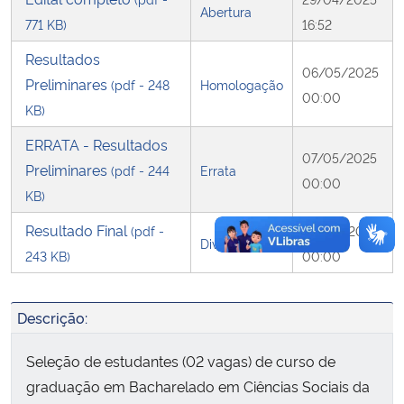
Abertura
771 KB)
16:52
Secretaria-Geral
Resultados
06/05/2025
Preliminares
(pdf - 248
Homologação
Secretaria de Governo
00:00
KB)
Gabinete de Segurança Institucional
ERRATA - Resultados
07/05/2025
Preliminares
(pdf - 244
Errata
00:00
Advocacia-Geral da União
KB)
Resultado Final
(pdf -
08/05/2025
Banco Central do Brasil
Divulgação
243 KB)
00:00
Planalto
Descrição:
Seleção de estudantes (02 vagas) de curso de
graduação em Bacharelado em Ciências Sociais da