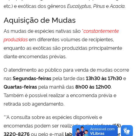
etc.) e exóticas dos gêneros
Eucalyptus
,
Pinus
e
Acacia.
Ministério da Cidadania
Aquisição de Mudas
Ministério da Saúde
As mudas de espécies nativas são
*
constantemente
Ministério de Minas e Energia
produzidas
em diferentes volumes de recipientes,
enquanto as exóticas são produzidas principalmente
Ministério da Ciência, Tecnologia, Inovações e Comunicações
diante encomendas prévias.
O atendimento ao público para venda de mudas ocorre
Ministério do Meio Ambiente
nas
Segundas-feiras
pela tarde das
13h30 às 17h30
e
Ministério do Turismo
Quartas-feiras
pela manhã das
8h00 às 12h00
.
Também é possível realizar a encomenda prévia e
Ministério do Desenvolvimento Regional
retirada sob agendamento.
**A consulta sobre as espécies disponíveis e
Controladoria-Geral da União
encomendas podem ser realizada pelo telefone
(55)
3220-8276
ou pelo e-mail
labsilvi.viveiro@ufsm.br
Ministério da Mulher, da Família e dos Direitos Humanos