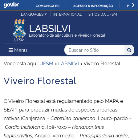
COMUNICA BR
ACESSO À INFORMAÇÃO
PARTI
Casa Civil
LANGUAGES
INTERNATIONAL
SÍTIOS DA UFSM
IR
PARA
LABSILVI
Ministério da Justiça e Segurança Pública
O
Laboratório de Silvicultura e Viveiro Florestal
CONTEÚDO
Ministério da Defesa
Buscar no no Sítio
Busca
Busca:
Menu Principal do Sítio
Menu
Busc
Ministério das Relações Exteriores
Você está aqui:
UFSM
>
LABSILVI
>
Viveiro Florestal
Viveiro Florestal
Ministério da Economia
Início do conteúdo
Ministério da Infraestrutura
O Viveiro Florestal está regulamentado pelo MAPA e
SEAPI para produzir mudas de espécies arbóreas
Ministério da Agricultura, Pecuária e Abastecimento
nativas (Canjerana –
Cabralea canjerana
, Louro-pardo –
Cordia trichotoma
, Ipê-roxo –
Handroanthus
Ministério da Educação
heptaphyllus
, Angico-vermelho –
Parapiptadenia rigida
,