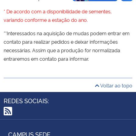
* De acordo com a disponibilidade de sementes,
Secretaria-Geral
variando conforme a estação do ano.
Secretaria de Governo
**Interessados na aquisição de mudas podem entrar em
contato para realizar pedidos e deixar informações
Gabinete de Segurança Institucional
necessárias. Assim que a produção for normalizada
entraremos em contato para informar.
Advocacia-Geral da União
Banco Central do Brasil
Voltar ao topo
Planalto
REDES SOCIAIS:
RSS
CAMPUS SEDE