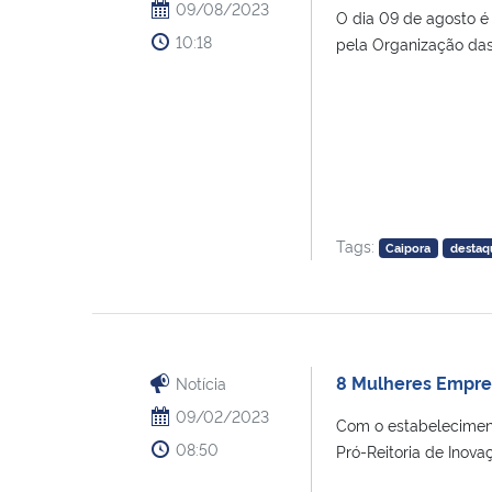
09/08/2023
O dia 09 de agosto é 
10:18
pela Organização das 
Tags:
Caipora
destaq
8 Mulheres Empr
Notícia
09/02/2023
Com o estabeleciment
08:50
Pró-Reitoria de Inova