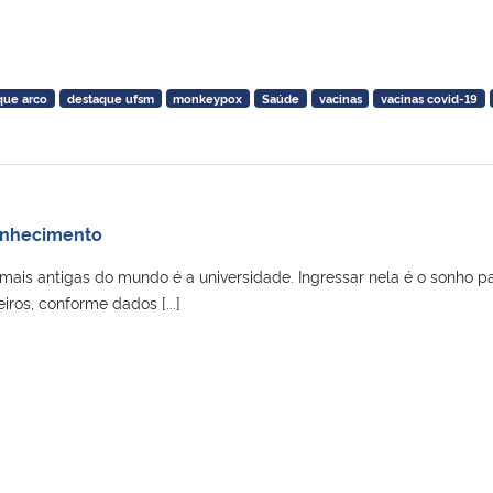
que arco
destaque ufsm
monkeypox
Saúde
vacinas
vacinas covid-19
onhecimento
mais antigas do mundo é a universidade. Ingressar nela é o sonho p
eiros, conforme dados [...]