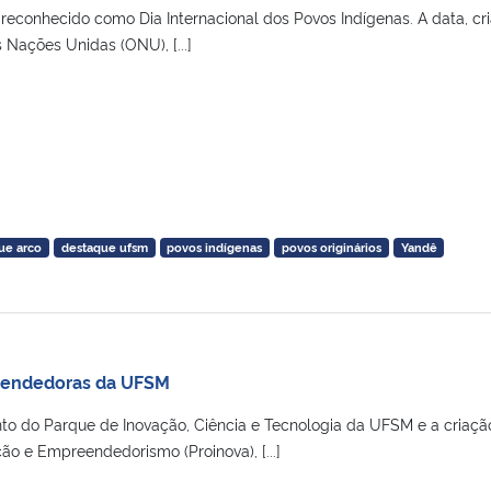
reconhecido como Dia Internacional dos Povos Indígenas. A data, cr
Nações Unidas (ONU), [...]
ue arco
destaque ufsm
povos indígenas
povos originários
Yandê
eendedoras da UFSM
o do Parque de Inovação, Ciência e Tecnologia da UFSM e a criaçã
ção e Empreendedorismo (Proinova), [...]