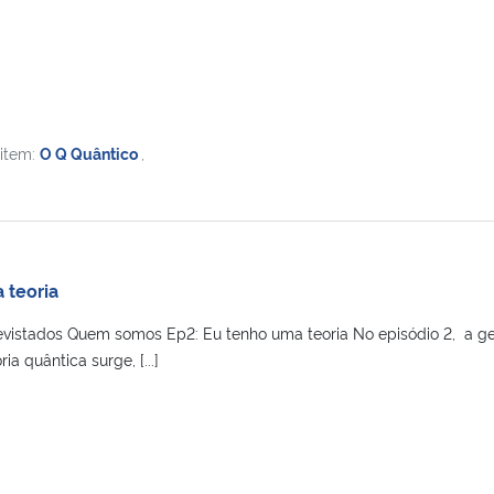
 item:
O Q Quântico
,
 teoria
evistados Quem somos Ep2: Eu tenho uma teoria No episódio 2, a g
ia quântica surge, [...]