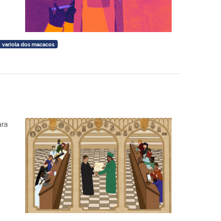
varíola dos macacos
ara