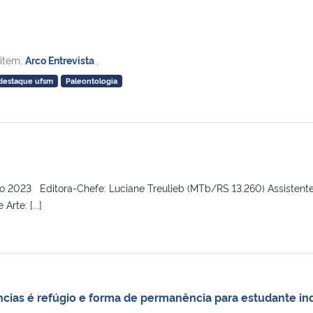
 item:
Arco Entrevista
,
destaque ufsm
Paleontologia
o 2023 Editora-Chefe: Luciane Treulieb (MTb/RS 13.260) Assisten
Arte: [...]
ncias é refúgio e forma de permanência para estudante i