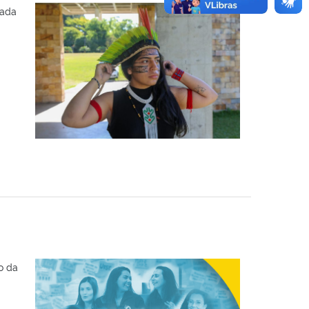
iada
o da