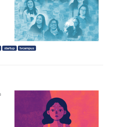
startup
tvcampus
s