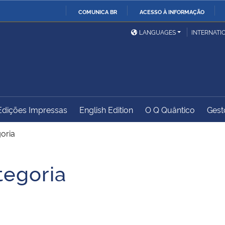
COMUNICA BR
ACESSO À INFORMAÇÃO
Ministério da Defesa
Ministério das Relações
Mini
IR
LANGUAGES
INTERNATI
Exteriores
PARA
O
Ministério da Cidadania
Ministério da Saúde
Mini
CONTEÚDO
Edições Impressas
English Edition
O Q Quântico
Gest
Ministério do
Controladoria-Geral da
Mini
Desenvolvimento Regional
União
Famí
oria
Hum
tegoria
Advocacia-Geral da União
Banco Central do Brasil
Plan