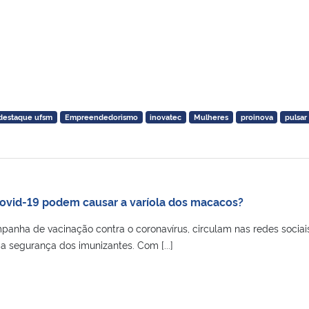
destaque ufsm
Empreendedorismo
inovatec
Mulheres
proinova
pulsar
Covid-19 podem causar a varíola dos macacos?
panha de vacinação contra o coronavírus, circulam nas redes sociai
 segurança dos imunizantes. Com [...]