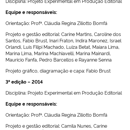
Disciplina: Projeto Experimental em Produção Editorial
Equipe e responsáveis:
Secretaria-Geral
Orientação: Profª. Cláudia Regina Ziliotto Bomfá
Secretaria de Governo
Projeto e gestão editorial: Carine Martins, Caroline dos
Santos, Fabio Brust, Inari Fraton, Indira Maronez, Israel
Gabinete de Segurança Institucional
Orlandi, Luis Filipi Machado, Luiza Betat, Maiara Lima,
Marina Lima, Marina Machiavelli, Marina Mainardi,
Mauricio Fanfa, Pedro Barcellos e Rayanne Senna
Advocacia-Geral da União
Projeto gráfico, diagramação e capa: Fabio Brust
Banco Central do Brasil
3ª edição – 2014
Planalto
Disciplina: Projeto Experimental em Produção Editorial
Equipe e responsáveis:
Orientação: Profª. Cláudia Regina Ziliotto Bomfá
Projeto e gestão editorial: Camila Nunes, Carine