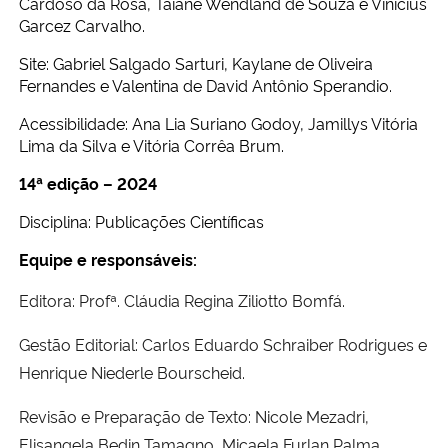
Cardoso da Rosa, Taiane Wendland de Souza e Vinícius
Garcez Carvalho.
Site: Gabriel Salgado Sarturi, Kaylane de Oliveira
Fernandes e Valentina de David Antônio Sperandio.
Acessibilidade: Ana Lia Suriano Godoy, Jamillys Vitória
Lima da Silva e Vitória Corrêa Brum.
14
ª edição – 2024
Disciplina: Publicações Científicas
Equipe e responsáveis:
Editora: Profª. Cláudia Regina Ziliotto Bomfá.
Gestão Editorial: Carlos Eduardo Schraiber Rodrigues e
Henrique Niederle Bourscheid.
Revisão e Preparação de Texto: Nicole Mezadri,
Elisangela Bedin Tamagno, Micaela Furlan Palma,