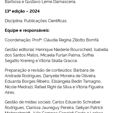
Barbosa e Gustavo Leme Damascena.
13ª edição – 2024
Disciplina: Publicações Científicas
Equipe e responsáveis:
Coordenação: Profª. Cláudia Regina Ziliotto Bomfá
Gestão editorial: Henrique Niederle Bourscheid, Isabella
dos Santos Matos, Micaela Furlan Palma, Sofhia
Segatto Krening e Vitória Skalla Gracce.
Preparação e revisão de conteúdos: Bárbara de
Andrade Rodrigues, Danyelle Moreira de Oliveira,
Eduarda Borges Ribeiro, Elisângela Bedin Tamagno,
Nicole Medrazi, Rafael Righi da Silva e Vitória Figueira
Aires.
Gestão de mídias sociais: Carlos Eduardo Schraiber
Rodrigues, Clarissa Jaureguy Pereira, Geilyan Patrick
Mohnschmidt, Júlia Campos Capeleti Costa e Larissa