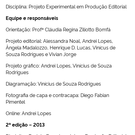
Ministério da Cidadania
Disciplina: Projeto Experimental em Produção Editorial
Equipe e responsáveis
Ministério da Saúde
Orientação: Profª Cláudia Regina Ziliotto Bomfá
Ministério de Minas e Energia
Projeto editorial: Alessandra Noal, Andrei Lopes,
Ângela Madalozzo, Henrique D. Lucas, Vinícus de
Ministério da Ciência, Tecnologia, Inovações e Comunicações
Souza Rodrigues e Vivian Jorge
Projeto gráfico: Andrei Lopes, Vinícius de Souza
Ministério do Meio Ambiente
Rodrigues
Diagramação: Vinícius de Souza Rodrigues
Ministério do Turismo
Fotografia de capa e contracapa: Diego Fabian
Pimentel
Ministério do Desenvolvimento Regional
Online: Andrei Lopes
Controladoria-Geral da União
2ª edição – 2013
Ministério da Mulher, da Família e dos Direitos Humanos