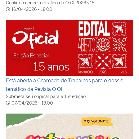
Confira o conceito gráfico da O QI 2026 v.15
16/04/2026 - 18:00
Está aberta a Chamada de Trabalhos para o dossiê temáti
Está aberta a Chamada de Trabalhos para o dossiê
temático da Revista O QI
Submeta seu original para a 15ª edição.
07/04/2026 - 18:00
Revista O QI celebra sua 14a edição reafirmando a força d