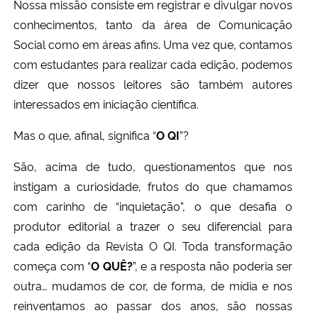
Nossa missão consiste em registrar e divulgar novos
conhecimentos, tanto da área de Comunicação
Secretaria-Geral
Social como em áreas afins. Uma vez que, contamos
com estudantes para realizar cada edição, podemos
Secretaria de Governo
dizer que nossos leitores são também autores
interessados em iniciação científica.
Gabinete de Segurança Institucional
Mas o que, afinal, significa “
O QI
”?
Advocacia-Geral da União
São, acima de tudo, questionamentos que nos
Banco Central do Brasil
instigam a curiosidade, frutos do que chamamos
com carinho de “inquietação”, o que desafia o
Planalto
produtor editorial a trazer o seu diferencial para
cada edição da Revista O QI. Toda transformação
começa com “
O QUÊ?
”, e a resposta não poderia ser
outra… mudamos de cor, de forma, de mídia e nos
reinventamos ao passar dos anos, são nossas