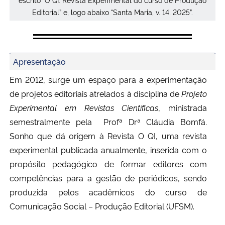
Ministério da Cidadania
Editorial” e, logo abaixo “Santa Maria, v. 14, 2025”.
Ministério da Saúde
Apresentação
Ministério de Minas e Energia
Em 2012, surge um espaço para a experimentação
Ministério da Ciência, Tecnologia, Inovações e Comunicações
de projetos editoriais atrelados à disciplina de
Projeto
Experimental em Revistas Científicas
, ministrada
Ministério do Meio Ambiente
semestralmente pela Profª Drª Cláudia Bomfá.
Sonho que dá origem à Revista O QI, uma revista
Ministério do Turismo
experimental publicada anualmente, inserida com o
propósito pedagógico de formar editores com
Ministério do Desenvolvimento Regional
competências para a gestão de periódicos, sendo
produzida pelos acadêmicos do curso de
Controladoria-Geral da União
Comunicação Social – Produção Editorial (UFSM).
Ministério da Mulher, da Família e dos Direitos Humanos