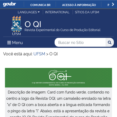
COMUNICA BR
ACESSO À INFORMAÇÃO
PARTI
Casa Civil
LANGUAGES
INTERNATIONAL
SÍTIOS DA UFSM
IR
PARA
O QI
Ministério da Justiça e Segurança Pública
O
Revista Experimental do Curso de Produção Editorial
CONTEÚDO
Ministério da Defesa
Buscar no no Sítio
Busca
Busca:
Menu Principal do Sítio
Menu
Busc
Ministério das Relações Exteriores
Você está aqui:
UFSM
>
O QI
Ministério da Economia
Início do conteúdo
Ministério da Infraestrutura
Descrição de imagem: Card com fundo verde, contendo no
Ministério da Agricultura, Pecuária e Abastecimento
centro a logo da Revista OQI, um camaleão enrolado na letra
"o" de O QI com a boca aberta e a língua esticada formando
Ministério da Educação
o pingo da letra "i". Abaixo, está a apresentação da revista e
escrito “O QI: Revista Experimental do curso de Produção