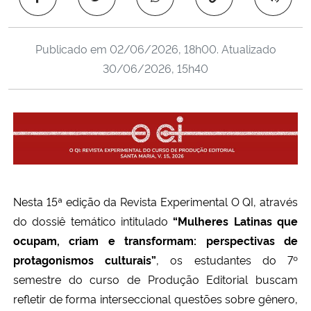
Ministério da Cidadania
Publicado em
02/06/2026, 18h00
. Atualizado
Ministério da Saúde
30/06/2026, 15h40
Ministério de Minas e Energia
Ministério da Ciência, Tecnologia, Inovações e Comunicações
Ministério do Meio Ambiente
Ministério do Turismo
Nesta 15ª edição da Revista Experimental O QI, através
do dossiê temático intitulado
“Mulheres Latinas que
Ministério do Desenvolvimento Regional
ocupam, criam e transformam: perspectivas de
protagonismos culturais”
, os estudantes do 7º
Controladoria-Geral da União
semestre do curso de Produção Editorial buscam
refletir de forma interseccional questões sobre gênero,
Ministério da Mulher, da Família e dos Direitos Humanos