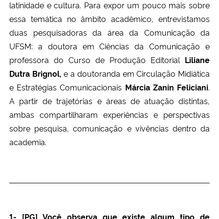
latinidade e cultura. Para expor um pouco mais sobre
essa temática no âmbito acadêmico,
entrevistamos
Secretaria-Geral
duas pesquisadoras da área da Comunicação da
UFSM: a doutora em Ciências da Comunicação e
Secretaria de Governo
professora do Curso de Produção Editorial
Liliane
Dutra Brignol,
e a doutoranda em Circulação Midiática
Gabinete de Segurança Institucional
e Estratégias Comunicacionais
Márcia Zanin Feliciani
.
A partir de trajetórias e áreas de atuação distintas,
Advocacia-Geral da União
ambas compartilharam experiências e perspectivas
Banco Central do Brasil
sobre pesquisa, comunicação e vivências dentro da
academia.
Planalto
1- [PG] Você observa que existe algum tipo de