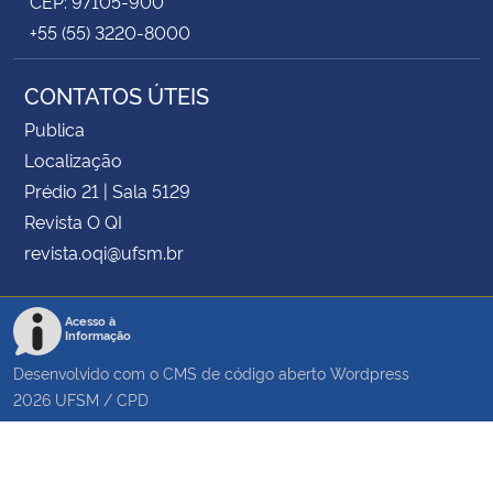
CEP: 97105-900
+55 (55) 3220-8000
CONTATOS ÚTEIS
Publica
Localização
Prédio 21 | Sala 5129
Revista O QI
revista.oqi@ufsm.br
Acesso à
Informação
Desenvolvido com o CMS de código aberto
Wordpress
2026
UFSM
/
CPD