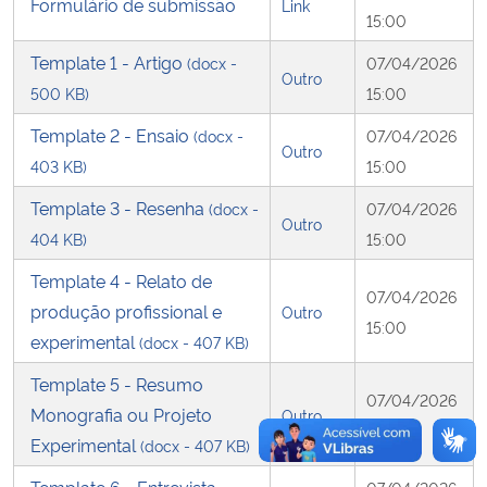
Formulário de submissão
Link
15:00
Secretaria-Geral
Template 1 - Artigo
(docx -
07/04/2026
Outro
500 KB)
15:00
Secretaria de Governo
Template 2 - Ensaio
(docx -
07/04/2026
Outro
Gabinete de Segurança Institucional
403 KB)
15:00
Template 3 - Resenha
(docx -
07/04/2026
Advocacia-Geral da União
Outro
404 KB)
15:00
Template 4 - Relato de
Banco Central do Brasil
07/04/2026
produção profissional e
Outro
15:00
Planalto
experimental
(docx - 407 KB)
Template 5 - Resumo
07/04/2026
Monografia ou Projeto
Outro
15:00
Experimental
(docx - 407 KB)