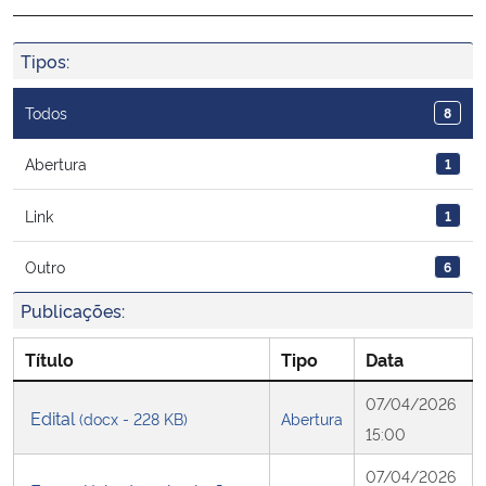
Ministério da Cidadania
Tipos:
Ministério da Saúde
Todos
8
Ministério de Minas e Energia
Abertura
1
Ministério da Ciência, Tecnologia, Inovações e Comunicações
Link
1
Ministério do Meio Ambiente
Outro
6
Ministério do Turismo
Publicações:
Título
Tipo
Data
Ministério do Desenvolvimento Regional
07/04/2026
Edital
(docx - 228 KB)
Abertura
Controladoria-Geral da União
15:00
07/04/2026
Ministério da Mulher, da Família e dos Direitos Humanos