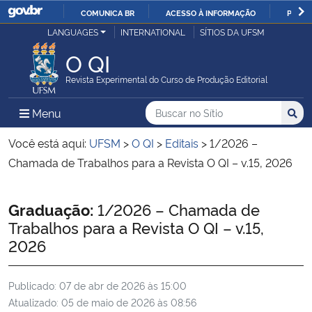
COMUNICA BR
ACESSO À INFORMAÇÃO
PARTI
Casa Civil
LANGUAGES
INTERNATIONAL
SÍTIOS DA UFSM
IR
PARA
O QI
Ministério da Justiça e Segurança Pública
O
Revista Experimental do Curso de Produção Editorial
CONTEÚDO
Ministério da Defesa
Buscar no no Sítio
Busca
Busca:
Menu Principal do Sítio
Menu
Busc
Ministério das Relações Exteriores
Você está aqui:
UFSM
>
O QI
>
Editais
>
1/2026 –
Chamada de Trabalhos para a Revista O QI – v.15, 2026
Ministério da Economia
Início do conteúdo
Graduação:
1/2026 – Chamada de
Ministério da Infraestrutura
Trabalhos para a Revista O QI – v.15,
2026
Ministério da Agricultura, Pecuária e Abastecimento
Publicado:
07 de abr de 2026 às 15:00
Ministério da Educação
Atualizado:
05 de maio de 2026 às 08:56