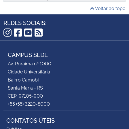
língua portuguesa ou espanhola.
Voltar ao topo
Inscrições abertas de 07 de abril a 11 de maio de
REDES SOCIAIS:
2026.
Instagram
Facebook
YouTube
RSS
CAMPUS SEDE
Av. Roraima nº 1000
Cidade Universitária
Bairro Camobi
Santa Maria - RS
CEP: 97105-900
+55 (55) 3220-8000
CONTATOS ÚTEIS